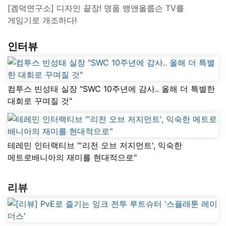
[겜덕연구소] 디자인 끝장! 명품 뱅앤올룹슨 TV를
게임기로 개조하다!
인터뷰
컴투스 빈성태 실장 "SWC 10주년에 감사.. 올해 더 특별한
대회로 꾸며질 것"
테레민 인터랙티브 "'리전 오브 저지먼트', 익숙한
메트로배니아의 재미를 현대적으로"
리뷰