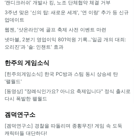
‘캔디크러쉬’ 개발사 킹, 노조 단체협약 체결 거부
3주년 맞은 '신의 탑: 새로운 세계', '연 이랑' 추가 등 신규
업데이트
웹젠, '샷온라인'에 골프 축제 사전 이벤트 마련
넷마블, 2분기 영업이익 801억원 기록...'일곱 개의 대죄:
오리진'과 '솔: 인챈트' 효과
한주의 게임소식
[힌주의게임소식] 한국 PC방과 스팀 동시 상승세 탄
'팰월드'
[동영상] "장례식인가요? 아니요 축제입니다" 정식 출시로
다시 폭발한 팰월드
겜덕연구소
[겜덕연구소] 경찰을 따돌리며 종횡무진! 게임 속 도둑
캐릭터들 대단하다!