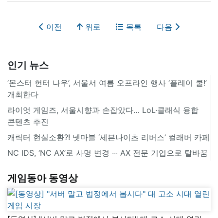
이전
위로
목록
다음
인기 뉴스
‘몬스터 헌터 나우’, 서울서 여름 오프라인 행사 ‘플레이 쿨!’
개최한다
라이엇 게임즈, 서울시향과 손잡았다… LoL·클래식 융합
콘텐츠 추진
캐릭터 현실소환?! 넷마블 ‘세븐나이츠 리버스’ 컬래버 카페
NC IDS, ‘NC AX’로 사명 변경 ∙∙∙ AX 전문 기업으로 탈바꿈
게임동아 동영상