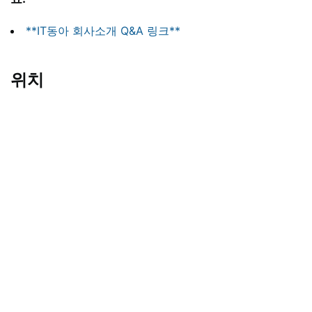
**IT동아 회사소개 Q&A 링크**
위치