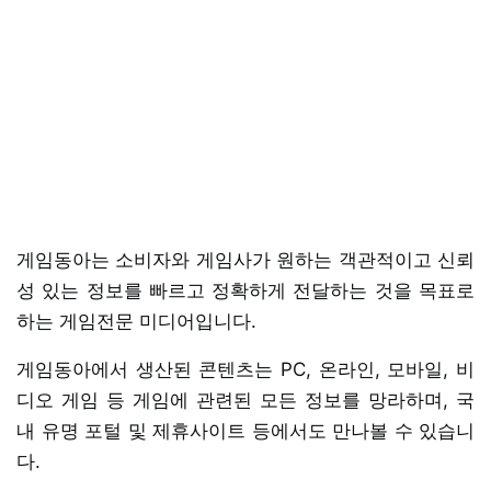
게임동아는 소비자와 게임사가 원하는 객관적이고 신뢰
성 있는 정보를 빠르고 정확하게 전달하는 것을 목표로
하는 게임전문 미디어입니다.
게임동아에서 생산된 콘텐츠는 PC, 온라인, 모바일, 비
디오 게임 등 게임에 관련된 모든 정보를 망라하며, 국
내 유명 포털 및 제휴사이트 등에서도 만나볼 수 있습니
다.