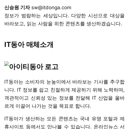
신승원 기자
sw@itdonga.com
정보가 범람하는 세상입니다. 다양한 시선으로 대상을
바라보고, 읽는 사람을 위한 콘텐츠를 생산하겠습니다.
IT동아 매체소개
IT동아는 소비자의 눈높이에서 바라보는 기사를 추구합
니다. IT 정보를 쉽고 친절하게 제공하기 위해 노력하며,
객관적이고 신뢰성 있는 정보를 전달해 IT 산업을 올바
르게 이끌어 나가는 것을 목표로 합니다.
IT동아가 생산하는 모든 콘텐츠는 국내 유명 포털과 제
휴사이트 등에서도 만나볼 수 있습니다. 온라인뉴스 서