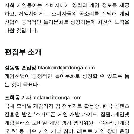
저희 게임동아는 소비자에게 양질의 게임 정보를 제공
하고, 게임사에게는 소비자들의 목소리를 전달해 게임
산업이 긍적적인 놀이문화로 성장하는데 최선의 노력을
다할 것입니다.
편집부 소개
정동범 편집장
blackbird@itdonga.com
게임산업이 긍정적인 놀이문화로 성장할 수 있도록 돕
는 것이 목표다.
조학동 기자
igelau@itdonga.com
국내 모바일 게임기자 겸 전문가로 활동중. 한국 콘텐츠
진흥원 발간 '스마트폰 게임 개발 가이드' 집필. 게임넷
게임플러스 모바일 게임 랭킹 평가위원. PC온라인게임
'권호' 등 다수 게임 개발 참여. 레트로 게임 장터 운영