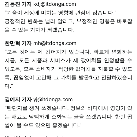
김동진 기자
kdj@itdonga.com
"기술이 세상에 미치는 영향에 관심이 많습니다."
긍정적인 변화는 널리 알리고, 부정적인 영향은 바로잡
을 수 있는 기자가 되겠습니다.
한만혁 기자
mh@itdonga.com
"모든 것에는 제 값어치가 있습니다. 빠르게 변화하는
지금, 모든 제품과 서비스가 제 값어치를 인정받을 수
있도록, 모든 소비자가 적당한 값어치를 지불할 수 있도
록, 끊임없이 고민해 그 가치를 발굴하고 전달하겠습니
다."
김예지 기자
yj@itdonga.com
"탄단지를 챙겨 쓰겠습니다. 정보의 바다에서 영양가 있
는 재료로 담백하게 소화되는 글을 쓰겠습니다. 한번 곱
씹어 볼 수도 있으면 좋겠습니다."