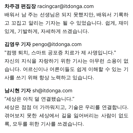
차주경 편집장
racingcar@itdonga.com
배워서 남 주는 선생님은 되지 못했지만, 배워서 기록하
고 꼬집고 알리는 기자는 될 수 있었습니다. 쉽게, 재미
있게, 기발하게, 자세하게 쓰겠습니다.
김영우 기자
pengo@itdonga.com
"컴맹 퇴치, 스마트 공포증 치료가 제 사명입니다."
자신의 지식을 자랑하기 위한 기사는 아무런 소용이 없
습니다. 어르신이나 어른이들도 쉽게 이해할 수 있는 기
사를 쓰기 위해 항상 노력하고 있습니다.
남시현 기자
sh@itdonga.com
“세상은 아직 덜 연결됐습니다.”
세상은 점점 더 가까워지고, 기술은 우리를 연결합니다.
겪어보지 못한 세상에서 길을 잃어버리는 사람이 없도
록, 모두를 위한 기사를 쓰겠습니다.