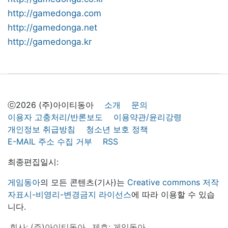
http://gamedonga.com
http://gamedonga.net
http://gamedonga.kr
ⓒ2026 (주)아이티동아
소개
문의
이용자 고충처리/반론보도
이용약관/윤리강령
개인정보 취급방침
청소년 보호 정책
E-MAIL 주소 수집 거부
RSS
최종편집일시:
게임동아
의 모든 콘텐츠(기사)는
Creative commons 저작
자표시-비영리-변경금지 라이선스
에 따라 이용할 수 있습
니다.
회사: (주)아이티동아
제호: 게임동아