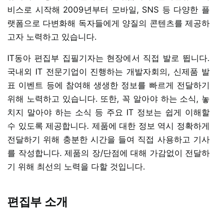
비스로 시작해 2009년부터 모바일, SNS 등 다양한 플
랫폼으로 다변화해 독자들에게 양질의 콘텐츠를 제공하
고자 노력하고 있습니다.
IT동아 편집부 집필기자는 현장에서 직접 발로 뜁니다.
국내외 IT 전문기업이 진행하는 개발자회의, 신제품 발
표 이벤트 등에 참여해 생생한 정보를 빠르게 전달하기
위해 노력하고 있습니다. 또한, 꼭 알아야 하는 소식, 놓
치지 말아야 하는 소식 등 주요 IT 정보는 쉽게 이해할
수 있도록 제공합니다. 제품에 대한 정보 역시 정확하게
전달하기 위해 충분한 시간을 들여 직접 사용하고 기사
를 작성합니다. 제품의 장/단점에 대해 가감없이 전달하
기 위해 최선의 노력을 다할 것입니다.
편집부 소개