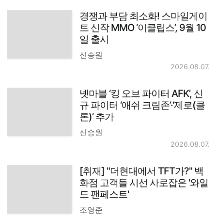
경쟁과 부담 최소화! 스마일게이
트 신작 MMO ‘이클립스’, 9월 10
일 출시
신승원
2026.08.07.
넷마블 ‘킹 오브 파이터 AFK’, 신
규 파이터 ‘애쉬 크림존’·‘제로(클
론)’ 추가
신승원
2026.08.07.
[취재] "더현대에서 TFT가?" 백
화점 고객들 시선 사로잡은 '와일
드 팬페스트'
조영준