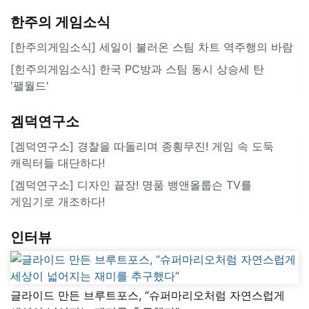
한주의 게임소식
[한주의게임소식] 세일이 불러온 스팀 차트 역주행의 바람
[힌주의게임소식] 한국 PC방과 스팀 동시 상승세 탄
'팰월드'
겜덕연구소
[겜덕연구소] 경찰을 따돌리며 종횡무진! 게임 속 도둑
캐릭터들 대단하다!
[겜덕연구소] 디자인 끝장! 명품 뱅앤올룹슨 TV를
게임기로 개조하다!
인터뷰
글라이드 만든 브루트포스, “슈퍼마리오처럼 자연스럽게