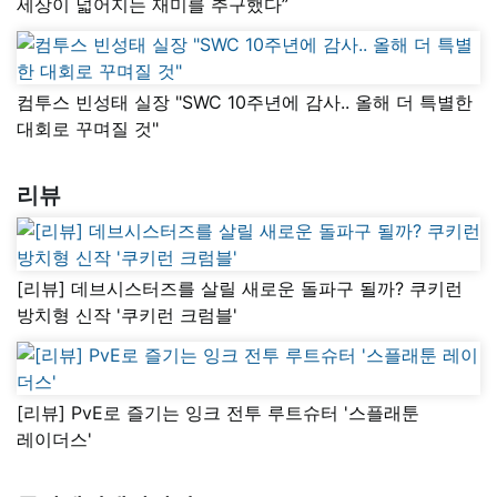
세상이 넓어지는 재미를 추구했다”
컴투스 빈성태 실장 "SWC 10주년에 감사.. 올해 더 특별한
대회로 꾸며질 것"
리뷰
[리뷰] 데브시스터즈를 살릴 새로운 돌파구 될까? 쿠키런
방치형 신작 '쿠키런 크럼블'
[리뷰] PvE로 즐기는 잉크 전투 루트슈터 '스플래툰
레이더스'