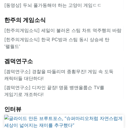
[동영상] 두뇌 풀가동해야 하는 고양이 게임ㄷㄷ
한주의 게임소식
[한주의게임소식] 세일이 불러온 스팀 차트 역주행의 바람
[힌주의게임소식] 한국 PC방과 스팀 동시 상승세 탄
'팰월드'
겜덕연구소
[겜덕연구소] 경찰을 따돌리며 종횡무진! 게임 속 도둑
캐릭터들 대단하다!
[겜덕연구소] 디자인 끝장! 명품 뱅앤올룹슨 TV를
게임기로 개조하다!
인터뷰