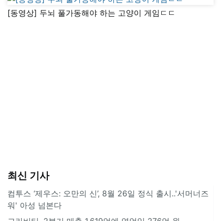
[동영상] 두뇌 풀가동해야 하는 고양이 게임ㄷㄷ
최신 기사
컴투스 ‘제우스: 오만의 신’, 8월 26일 정식 출시..'서머너즈
워' 아성 넘본다
그라비티, 2분기 매출 1,619억에 영업익 276억 원