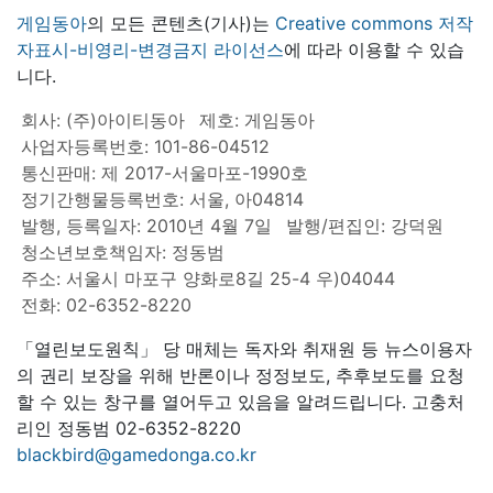
게임동아
의 모든 콘텐츠(기사)는
Creative commons 저작
자표시-비영리-변경금지 라이선스
에 따라 이용할 수 있습
니다.
회사: (주)아이티동아
제호: 게임동아
사업자등록번호: 101-86-04512
통신판매: 제 2017-서울마포-1990호
정기간행물등록번호: 서울, 아04814
발행, 등록일자: 2010년 4월 7일
발행/편집인: 강덕원
청소년보호책임자: 정동범
주소: 서울시 마포구 양화로8길 25-4 우)04044
전화: 02-6352-8220
「열린보도원칙」 당 매체는 독자와 취재원 등 뉴스이용자
의 권리 보장을 위해 반론이나 정정보도, 추후보도를 요청
할 수 있는 창구를 열어두고 있음을 알려드립니다. 고충처
리인 정동범 02-6352-8220
blackbird@gamedonga.co.kr