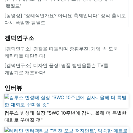
'팰월드'
[동영상] "장례식인가요? 아니요 축제입니다" 정식 출시로
다시 폭발한 팰월드
겜덕연구소
[겜덕연구소] 경찰을 따돌리며 종횡무진! 게임 속 도둑
캐릭터들 대단하다!
[겜덕연구소] 디자인 끝장! 명품 뱅앤올룹슨 TV를
게임기로 개조하다!
인터뷰
컴투스 빈성태 실장 "SWC 10주년에 감사.. 올해 더 특별한
대회로 꾸며질 것"