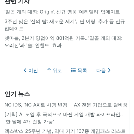
관련 기사
‘일곱 개의 대죄: Origin’, 신규 영웅 ‘데리엘리’ 업데이트
3주년 맞은 '신의 탑: 새로운 세계', '연 이랑' 추가 등 신규
업데이트
넷마블, 2분기 영업이익 801억원 기록...'일곱 개의 대죄:
오리진'과 '솔: 인챈트' 효과
이전
위로
목록
다음
인기 뉴스
NC IDS, ‘NC AX’로 사명 변경 ∙∙∙ AX 전문 기업으로 탈바꿈
[기획] AI 도입 후 극적으로 바뀐 게임 개발 파이프라인..
'한 달에 4개 런칭 가능'
엑스박스 25주년 기념, 역대 기기 137종 게임패스 리스트