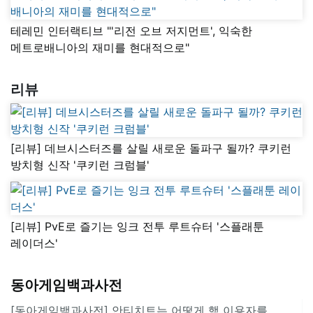
테레민 인터랙티브 "'리전 오브 저지먼트', 익숙한
메트로배니아의 재미를 현대적으로"
리뷰
[리뷰] 데브시스터즈를 살릴 새로운 돌파구 될까? 쿠키런
방치형 신작 '쿠키런 크럼블'
[리뷰] PvE로 즐기는 잉크 전투 루트슈터 '스플래툰
레이더스'
동아게임백과사전
[동아게임백과사전] 안티치트는 어떻게 핵 이용자를