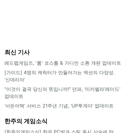
최신 기사
레드랩게임즈, '롬' 코스튬 & 가디언 소환 개편 업데이트
[가이드] 4명의 캐릭터가 만들어가는 액션의 다양성.
‘신데리아’
"이것이 결국 당신의 뜻입니까!" 던파, ‘미카엘라’레이드'
업데이트
‘서든어택’ 서비스 21주년 기념, ‘UP투게더’ 업데이트
한주의 게임소식
[힌주의게임소식] 한국 PC방과 스팀 동시 상승세 탄