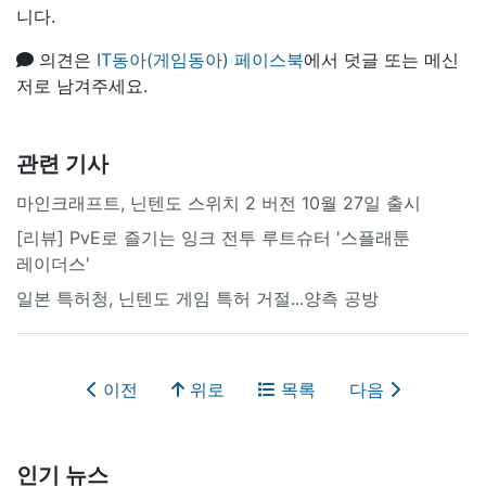
니다.
의견은
IT동아(게임동아) 페이스북
에서 덧글 또는 메신
저로 남겨주세요.
관련 기사
마인크래프트, 닌텐도 스위치 2 버전 10월 27일 출시
[리뷰] PvE로 즐기는 잉크 전투 루트슈터 '스플래툰
레이더스'
일본 특허청, 닌텐도 게임 특허 거절...양측 공방
이전
위로
목록
다음
인기 뉴스