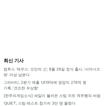
최신 기사
컴투스 ‘제우스: 오만의 신’, 8월 26일 정식 출시..'서머너즈
워' 아성 넘본다
그라비티, 2분기 매출 1,619억에 영업익 276억 원
기록..'견조한 우상향'
[한주의게임소식] 세일이 불러온 스팀 차트 역주행의 바람
‘QUIET’, 스팀 테스트 참가자 3만 명 몰렸다