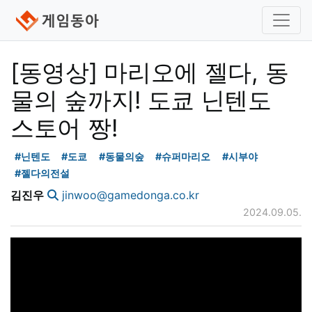
[동영상] 마리오에 젤다, 동
물의 숲까지! 도쿄 닌텐도
스토어 짱!
#닌텐도
#도쿄
#동물의숲
#슈퍼마리오
#시부야
#젤다의전설
김진우
jinwoo@gamedonga.co.kr
2024.09.05.