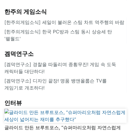
한주의 게임소식
[한주의게임소식] 세일이 불러온 스팀 차트 역주행의 바람
[힌주의게임소식] 한국 PC방과 스팀 동시 상승세 탄
'팰월드'
겜덕연구소
[겜덕연구소] 경찰을 따돌리며 종횡무진! 게임 속 도둑
캐릭터들 대단하다!
[겜덕연구소] 디자인 끝장! 명품 뱅앤올룹슨 TV를
게임기로 개조하다!
인터뷰
글라이드 만든 브루트포스, “슈퍼마리오처럼 자연스럽게