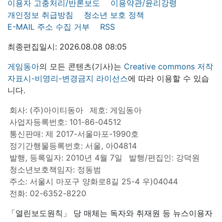
이용자 고충처리/반론보도
이용약관/윤리강령
개인정보 취급방침
청소년 보호 정책
E-MAIL 주소 수집 거부
RSS
최종편집일시: 2026.08.08 08:05
게임동아
의 모든 콘텐츠(기사)는
Creative commons 저작
자표시-비영리-변경금지 라이선스
에 따라 이용할 수 있습
니다.
회사: (주)아이티동아
제호: 게임동아
사업자등록번호: 101-86-04512
통신판매: 제 2017-서울마포-1990호
정기간행물등록번호: 서울, 아04814
발행, 등록일자: 2010년 4월 7일
발행/편집인: 강덕원
청소년보호책임자: 정동범
주소: 서울시 마포구 양화로8길 25-4 우)04044
전화: 02-6352-8220
「열린보도원칙」 당 매체는 독자와 취재원 등 뉴스이용자