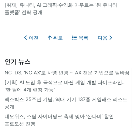
[취재] 유니티, AI·그래픽·수익화 아우르는 ‘원 유니티
플랫폼’ 전략 공개
이전
위로
목록
다음
인기 뉴스
NC IDS, ‘NC AX’로 사명 변경 ∙∙∙ AX 전문 기업으로 탈바꿈
[기획] AI 도입 후 극적으로 바뀐 게임 개발 파이프라인..
'한 달에 4개 런칭 가능'
엑스박스 25주년 기념, 역대 기기 137종 게임패스 리스트
공개
네오위즈, 스팀 사이버펑크 축제 맞아 ‘산나비’ 할인
프로모션 진행