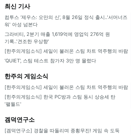
최신 기사
컴투스 ‘제우스: 오만의 신’, 8월 26일 정식 출시..'서머너즈
워' 아성 넘본다
그라비티, 2분기 매출 1,619억에 영업익 276억 원
기록..'견조한 우상향'
[한주의게임소식] 세일이 불러온 스팀 차트 역주행의 바람
‘QUIET’, 스팀 테스트 참가자 3만 명 몰렸다
한주의 게임소식
[한주의게임소식] 세일이 불러온 스팀 차트 역주행의 바람
[힌주의게임소식] 한국 PC방과 스팀 동시 상승세 탄
'팰월드'
겜덕연구소
[겜덕연구소] 경찰을 따돌리며 종횡무진! 게임 속 도둑