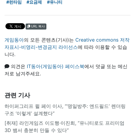
#런타임
#요금제
#유니티
URL 복사
게임동아
의 모든 콘텐츠(기사)는
Creative commons 저작
자표시-비영리-변경금지 라이선스
에 따라 이용할 수 있습
니다.
의견은
IT동아(게임동아) 페이스북
에서 덧글 또는 메신
저로 남겨주세요.
관련 기사
하이퍼그리프 윌 페이 이사, “‘명일방주: 엔드필드’ 렌더링
구조 ‘이렇게’ 설계했다”
[취재] 라인게임즈 이도행·이진희, “유니티로도 프리미엄
3D 뱀서 충분히 만들 수 있다”