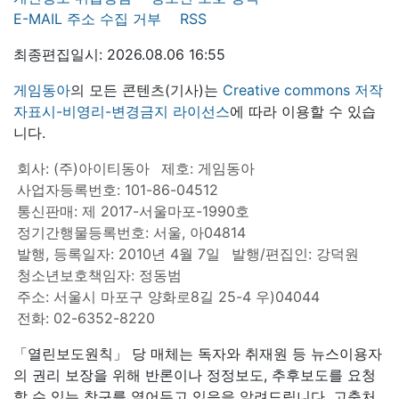
E-MAIL 주소 수집 거부
RSS
최종편집일시: 2026.08.06 16:55
게임동아
의 모든 콘텐츠(기사)는
Creative commons 저작
자표시-비영리-변경금지 라이선스
에 따라 이용할 수 있습
니다.
회사: (주)아이티동아
제호: 게임동아
사업자등록번호: 101-86-04512
통신판매: 제 2017-서울마포-1990호
정기간행물등록번호: 서울, 아04814
발행, 등록일자: 2010년 4월 7일
발행/편집인: 강덕원
청소년보호책임자: 정동범
주소: 서울시 마포구 양화로8길 25-4 우)04044
전화: 02-6352-8220
「열린보도원칙」 당 매체는 독자와 취재원 등 뉴스이용자
의 권리 보장을 위해 반론이나 정정보도, 추후보도를 요청
할 수 있는 창구를 열어두고 있음을 알려드립니다. 고충처