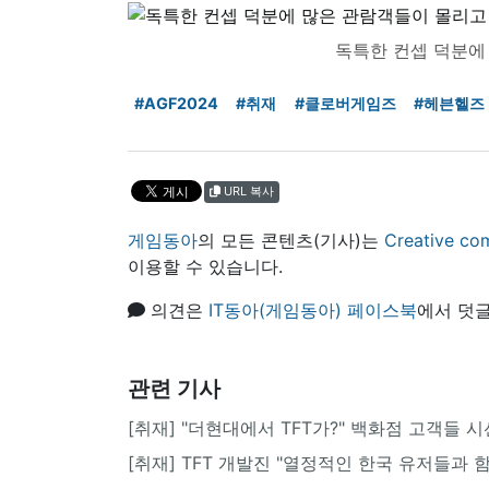
독특한 컨셉 덕분에
#AGF2024
#취재
#클로버게임즈
#헤븐헬즈
URL 복사
게임동아
의 모든 콘텐츠(기사)는
Creative
이용할 수 있습니다.
의견은
IT동아(게임동아) 페이스북
에서 덧글
관련 기사
[취재] "더현대에서 TFT가?" 백화점 고객들 
[취재] TFT 개발진 "열정적인 한국 유저들과 