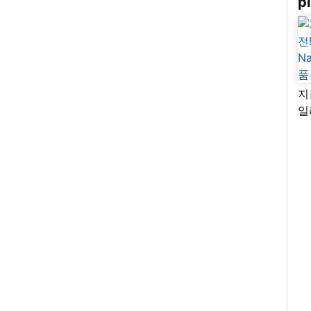
pi
지
일
님
리