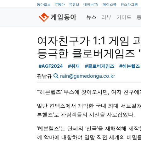
동아일보
IT동아
유튜브
네이버TV
페이스북
인스타그램
뉴스
리뷰
가이드
여자친구가 1:1 게임 과
등극한 클로버게임즈 
#AGF2024
#취재
#클로버게임즈
#헤븐헬즈
김남규
rain@gamedonga.co.kr
“‘헤븐헬즈’ 부스에 찾아오시면, 여자 친구에게
일반 킨텍스에서 개막한 국내 최대 서브컬쳐 축
븐헬즈’로 관람객들의 시선을 사로잡았다.
‘헤븐헬즈’는 단테의 ‘신곡’을 재해석해 제
께 악마에 대항하여 멸망 직전 세계의 비밀을