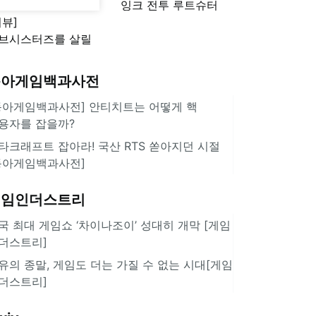
잉크 전투 루트슈터
리뷰]
'스플래툰 레이더스'
브시스터즈를 살릴
로운 돌파구 될까?
키런 방치형 신작
동아게임백과사전
쿠키런 크럼블'
동아게임백과사전] 안티치트는 어떻게 핵
용자를 잡을까?
타크래프트 잡아라! 국산 RTS 쏟아지던 시절
동아게임백과사전]
게임인더스트리
국 최대 게임쇼 ‘차이나조이’ 성대히 개막 [게임
더스트리]
유의 종말, 게임도 더는 가질 수 없는 시대[게임
더스트리]