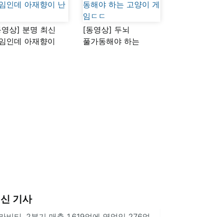
동영상] 분명 최신
[동영상] 두뇌
임인데 아재향이
풀가동해야 하는
다
고양이 게임ㄷㄷ
신 기사
라비티, 2분기 매출 1,619억에 영업익 276억