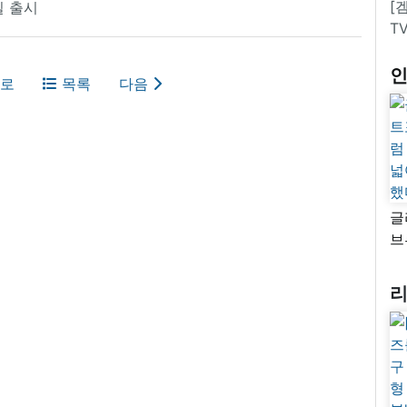
[
일 출시
T
로
목록
다음
글
브
“
자
넓
추