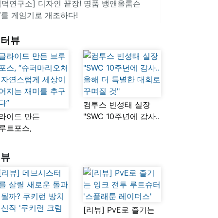
겜덕연구소] 디자인 끝장! 명품 뱅앤올룹슨
V를 게임기로 개조하다!
인터뷰
컴투스 빈성태 실장
라이드 만든
"SWC 10주년에 감사..
루트포스,
올해 더 특별한 대회로
슈퍼마리오처럼
꾸며질 것"
연스럽게 세상이
리뷰
어지는 재미를
구했다”
[리뷰] PvE로 즐기는