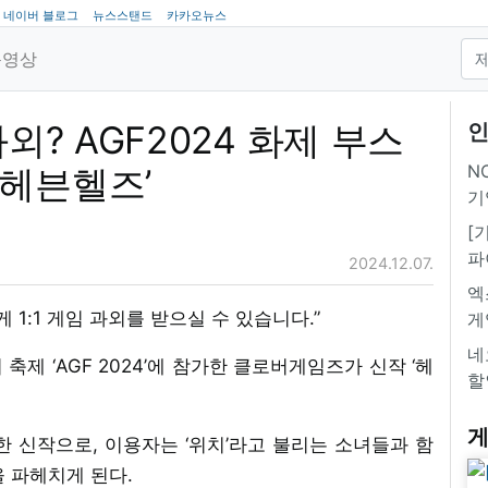
네이버 블로그
뉴스스탠드
카카오뉴스
동영상
외? AGF2024 화제 부스
인
NC
‘헤븐헬즈’
기
[
파
2024.12.07.
엑
 1:1 게임 과외를 받으실 수 있습니다.”
게
네
제 ‘AGF 2024’에 참가한 클로버게임즈가 신작 ‘헤
할
게
작한 신작으로, 이용자는 ‘위치’라고 불리는 소녀들과 함
 파헤치게 된다.