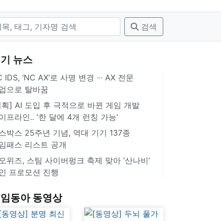
검색
기 뉴스
 IDS, ‘NC AX’로 사명 변경 ∙∙∙ AX 전문
업으로 탈바꿈
기획] AI 도입 후 극적으로 바뀐 게임 개발
이프라인.. '한 달에 4개 런칭 가능'
스박스 25주년 기념, 역대 기기 137종
임패스 리스트 공개
오위즈, 스팀 사이버펑크 축제 맞아 ‘산나비’
인 프로모션 진행
임동아 동영상