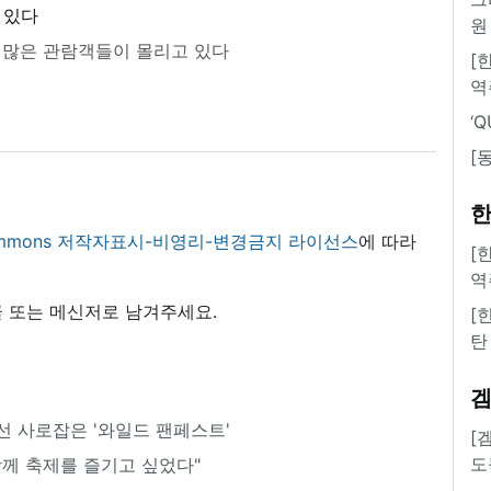
원
 많은 관람객들이 몰리고 있다
[
역
‘
[
한
 commons 저작자표시-비영리-변경금지 라이선스
에 따라
[
역
 또는 메신저로 남겨주세요.
[
탄
시선 사로잡은 '와일드 팬페스트'
[
도
함께 축제를 즐기고 싶었다"