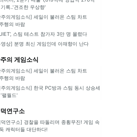
 기록..'견조한 우상향'
한주의게임소식] 세일이 불러온 스팀 차트
주행의 바람
QUIET’, 스팀 테스트 참가자 3만 명 몰렸다
동영상] 분명 최신 게임인데 아재향이 난다
주의 게임소식
한주의게임소식] 세일이 불러온 스팀 차트
주행의 바람
힌주의게임소식] 한국 PC방과 스팀 동시 상승세
 '팰월드'
겜덕연구소
겜덕연구소] 경찰을 따돌리며 종횡무진! 게임 속
둑 캐릭터들 대단하다!