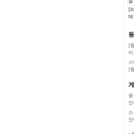
[
데
새
쿠
'
[
이
스
[
중
인
소
인