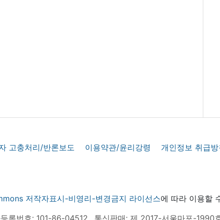
자 고충처리/반론보도
이용약관/윤리강령
개인정보 취급방
 commons 저작자표시-비영리-변경금지 라이선스
에 따라 이용할 
록번호: 101-86-04512
통신판매: 제 2017-서울마포-1990