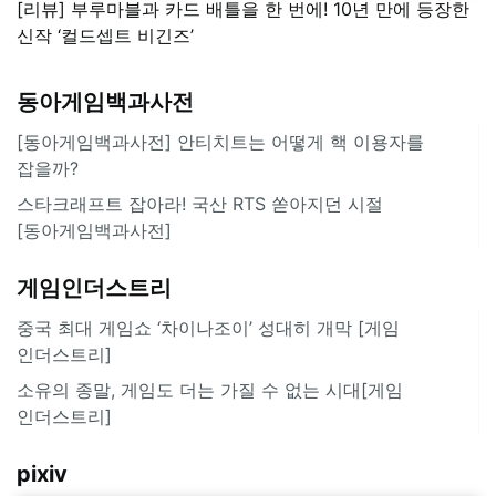
[리뷰] 부루마블과 카드 배틀을 한 번에! 10년 만에 등장한
신작 ‘컬드셉트 비긴즈’
동아게임백과사전
[동아게임백과사전] 안티치트는 어떻게 핵 이용자를
잡을까?
스타크래프트 잡아라! 국산 RTS 쏟아지던 시절
[동아게임백과사전]
게임인더스트리
중국 최대 게임쇼 ‘차이나조이’ 성대히 개막 [게임
인더스트리]
소유의 종말, 게임도 더는 가질 수 없는 시대[게임
인더스트리]
pixiv