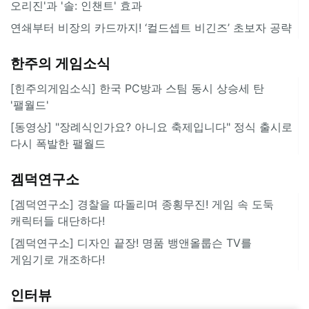
오리진'과 '솔: 인챈트' 효과
연쇄부터 비장의 카드까지! ‘컬드셉트 비긴즈’ 초보자 공략
한주의 게임소식
[힌주의게임소식] 한국 PC방과 스팀 동시 상승세 탄
'팰월드'
[동영상] "장례식인가요? 아니요 축제입니다" 정식 출시로
다시 폭발한 팰월드
겜덕연구소
[겜덕연구소] 경찰을 따돌리며 종횡무진! 게임 속 도둑
캐릭터들 대단하다!
[겜덕연구소] 디자인 끝장! 명품 뱅앤올룹슨 TV를
게임기로 개조하다!
인터뷰