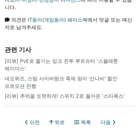
니다.
의견은
IT동아(게임동아) 페이스북
에서 덧글 또는 메신
저로 남겨주세요.
관련 기사
[리뷰] PvE로 즐기는 잉크 전투 루트슈터 '스플래툰
레이더스'
네오위즈, 스팀 사이버펑크 축제 맞아 ‘산나비’ 할인
프로모션 진행
[리뷰] 추억을 또렷하게! 스위치 2로 돌아온 '스타폭스'
이전
위로
목록
다음