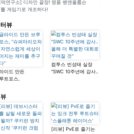
겜덕연구소] 디자인 끝장! 명품 뱅앤올룹슨
V를 게임기로 개조하다!
인터뷰
컴투스 빈성태 실장
라이드 만든
"SWC 10주년에 감사..
루트포스,
올해 더 특별한 대회로
슈퍼마리오처럼
꾸며질 것"
연스럽게 세상이
리뷰
어지는 재미를
구했다”
[리뷰] PvE로 즐기는