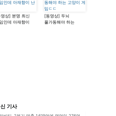
동영상] 분명 최신
[동영상] 두뇌
임인데 아재향이
풀가동해야 하는
다
고양이 게임ㄷㄷ
신 기사
라비티, 2분기 매출 1,619억에 영업익 276억