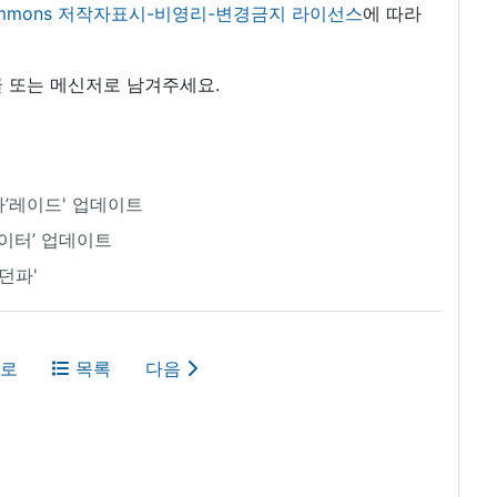
 commons 저작자표시-비영리-변경금지 라이선스
에 따라
 또는 메신저로 남겨주세요.
라’레이드' 업데이트
인파이터’ 업데이트
던파'
로
목록
다음