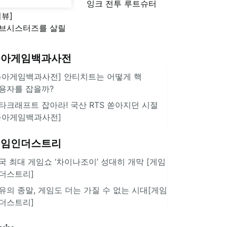
잉크 전투 루트슈터
리뷰]
'스플래툰 레이더스'
브시스터즈를 살릴
로운 돌파구 될까?
키런 방치형 신작
동아게임백과사전
쿠키런 크럼블'
동아게임백과사전] 안티치트는 어떻게 핵
용자를 잡을까?
타크래프트 잡아라! 국산 RTS 쏟아지던 시절
동아게임백과사전]
게임인더스트리
국 최대 게임쇼 ‘차이나조이’ 성대히 개막 [게임
더스트리]
유의 종말, 게임도 더는 가질 수 없는 시대[게임
더스트리]