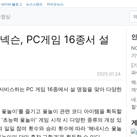
네이버 블로그
뉴스스탠드
카카오뉴스
동영상
 넥슨, PC게임 16종서 설
인
NC
기
[
파
2025.01.24.
엑
서비스하는 PC 게임 16종에서 설 명절을 맞아 다양한
게
네
할
능력 윷놀이'를 즐기고 윷놀이 관련 코디 아이템을 획득할
 '초능력 윷놀이' 게임 시작 시 다양한 종류의 개성 있
게
적 일일 참여 횟수와 승리 횟수에 따라 '헤네시스 윷놀
 '윷놀이의 달인 훈장 교환권'을 획득할 수 있다.