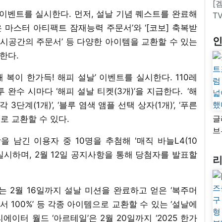
[
이’ 이벤트를 실시한다. 먼저, 설날 기념 퀘스트를 완료해
T
받은 마스터 아티팩트 잠재능력 주문서’와 ‘[코보] 축복받
받은 시공간의 주문서’ 등 다양한 아이템을 교환할 수 있는
한다.
해 복이 한가득! 해피 설날’ 이벤트를 실시한다. 110레
 완수 시마다 ‘해피 설날 티켓(3개)’을 지급한다. ‘해
단계(1개)’, ‘블루 염색 앰플 선택 상자(1개)’, ‘푸른
글
으로 교환할 수 있다.
브
을 남긴 이용자 중 10명을 추첨해 '매직 바늘L4(10
“
자
 실시하며, 2월 12일 공지사항을 통해 당첨자를 발표할
넓
추
서는 2월 16일까지 설날 미션을 완료하고 얻은 ‘복주머
문서 100%’ 등 각종 아이템으로 교환할 수 있는 ‘설날에
에이터 월드 ‘아르테일’은 2월 20일까지 ‘2025 한가