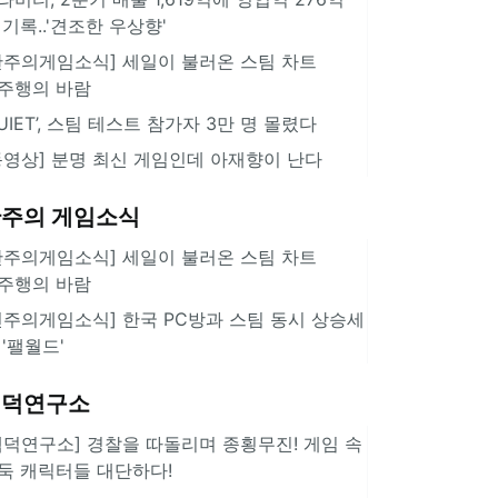
 기록..'견조한 우상향'
한주의게임소식] 세일이 불러온 스팀 차트
주행의 바람
QUIET’, 스팀 테스트 참가자 3만 명 몰렸다
동영상] 분명 최신 게임인데 아재향이 난다
주의 게임소식
한주의게임소식] 세일이 불러온 스팀 차트
주행의 바람
힌주의게임소식] 한국 PC방과 스팀 동시 상승세
 '팰월드'
겜덕연구소
겜덕연구소] 경찰을 따돌리며 종횡무진! 게임 속
둑 캐릭터들 대단하다!