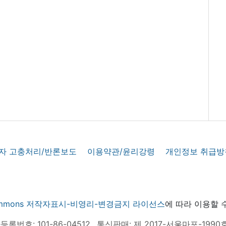
자 고충처리/반론보도
이용약관/윤리강령
개인정보 취급방
 commons 저작자표시-비영리-변경금지 라이선스
에 따라 이용할 
록번호: 101-86-04512
통신판매: 제 2017-서울마포-1990