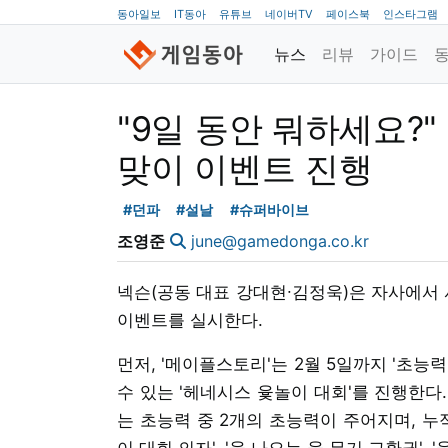
동아일보
IT동아
유튜브
네이버TV
페이스북
인스타그램
뉴스
리뷰
가이드
"9일 동안 뭐하세요?"
맞이 이벤트 진행
#던파
#설날
#슈퍼바이브
조영준
june@gamedonga.co.kr
넥슨(공동 대표 강대현∙김정욱)은 자사에서 
이벤트를 실시한다.
먼저, '메이플스토리'는 2월 5일까지 '초
수 있는 '헤네시스 윷놀이 대회'를 진행한다.
는 초능력 중 2개의 초능력이 주어지며, 누
이 대회 의자', '윷 나오는 윷 무기 교환권',