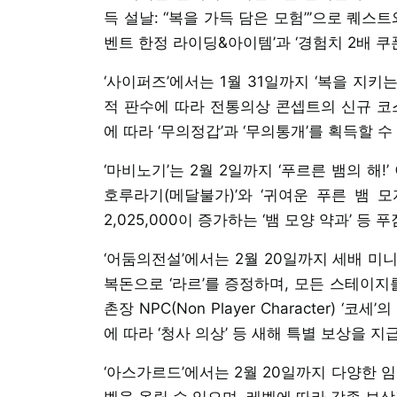
득 설날: “복을 가득 담은 모험”’으로 퀘스
벤트 한정 라이딩&아이템’과 ‘경험치 2배 쿠폰
‘사이퍼즈’에서는 1월 31일까지 ‘복을 지키
적 판수에 따라 전통의상 콘셉트의 신규 코스
에 따라 ‘무의정갑’과 ‘무의통개’를 획득할 수
‘마비노기’는 2월 2일까지 ‘푸르른 뱀의 해
호루라기(메달불가)’와 ‘귀여운 푸른 뱀 모자
2,025,000이 증가하는 ‘뱀 모양 약과’ 등
‘어둠의전설’에서는 2월 20일까지 세배 미
복돈으로 ‘라르’를 증정하며, 모든 스테이지
촌장 NPC(Non Player Character) 
에 따라 ‘청사 의상’ 등 새해 특별 보상을 지
‘아스가르드’에서는 2월 20일까지 다양한 
벨을 올릴 수 있으며, 레벨에 따라 각종 보상과