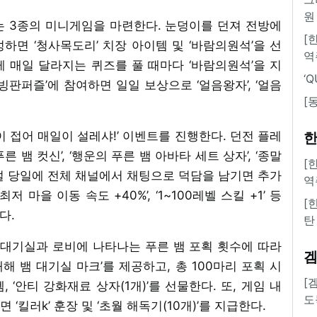
원
는 3종의 미니게임을 마련한다. 눈덩이를 던져 전방에
[
면 ‘청사목도리’ 치장 아이템 및 ‘바람의원석’을 선
역
에게 매일 달라지는 퀴즈를 풀 때마다 ‘바람의원석’을 지
‘
빙판퍼즐’에 참여하면 일일 보상으로 ‘얼음왕자’, ‘얼음
[
이 접어 매일이 설레샤!’ 이벤트를 진행한다. 던전 플레
한
른 뱀 컷신’, ‘행운의 푸른 뱀 아바타 세트 상자’, ‘종말
[
일 설 당일에 전체 채널에서 채팅으로 덕담을 남기면 추가
역
 마을 이동 속도 +40%’, ‘1~100레벨 스킬 +1’ 등
[
다.
탄
 대기실과 로비에 나타나는 푸른 뱀 포획 횟수에 따라
 ‘새해 뱀 대기실 마크’를 제공하고, 총 100마리 포획 시
[
, ‘안티 강화재료 상자(1개)’를 선물한다. 또, 게임 내
도
‘킬러k’ 훈장 및 ‘초월 해독기(10개)’를 지급한다.