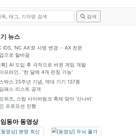
검색
기 뉴스
 IDS, ‘NC AX’로 사명 변경 ∙∙∙ AX 전문
업으로 탈바꿈
기획] AI 도입 후 극적으로 바뀐 게임 개발
이프라인.. '한 달에 4개 런칭 가능'
스박스 25주년 기념, 역대 기기 137종
임패스 리스트 공개
오위즈, 스팀 사이버펑크 축제 맞아 ‘산나비’
인 프로모션 진행
임동아 동영상