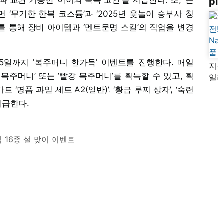
pi
 ‘무기한 한복 코스튬’과 ‘2025년 윷놀이 승부사 칭
를 통해 장비 아이템과 ‘멘트문명 스킬’의 직업을 변경
 5일까지 '복주머니 한가득' 이벤트를 진행한다. 매일
지
 복주머니’ 또는 ‘빨강 복주머니’를 획득할 수 있고, 획
일
님
명품 과일 세트 A2(일반)’, ‘황금 루찌 상자’, ‘숙련
리
지급한다.
 16종 설 맞이 이벤트