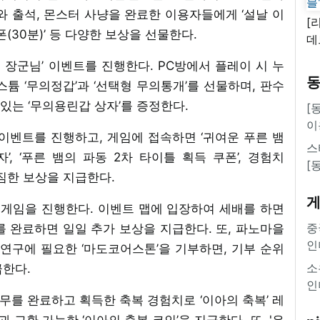
트와 출석, 몬스터 사냥을 완료한 이용자들에게 ‘설날 이
[
(30분)’ 등 다양한 보상을 선물한다.
데
새
는 장군님’ 이벤트를 진행한다. PC방에서 플레이 시 누
쿠
튬 ‘무의정갑’과 ‘선택형 무의통개’를 선물하며, 판수
'
 있는 ‘무의용린갑 상자’를 증정한다.
[
이
!’ 이벤트를 진행하고, 게임에 접속하면 ‘귀여운 푸른 뱀
스
’, ‘푸른 뱀의 파동 2차 타이틀 획득 쿠폰’, 경험치
[
 푸짐한 보상을 지급한다.
니게임을 진행한다. 이벤트 맵에 입장하여 세배를 하면
중
를 완료하면 일일 추가 보상을 지급한다. 또, 파노마을
인
‘코세’의 연구에 필요한 ‘마도코어스톤’을 기부하면, 기부 순위
소
급한다.
인
임무를 완료하고 획득한 축복 경험치로 ‘이아의 축복’ 레
 교환 가능한 ‘이아의 축복 코인’을 지급한다. 또, '은