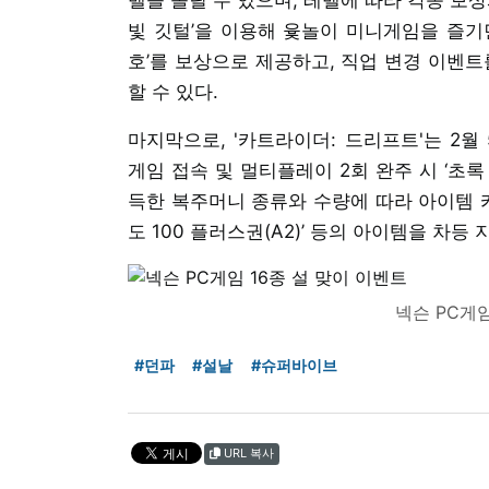
빛 깃털’을 이용해 윷놀이 미니게임을 즐기면
호’를 보상으로 제공하고, 직업 변경 이벤트
할 수 있다.
마지막으로, '카트라이더: 드리프트'는 2월
게임 접속 및 멀티플레이 2회 완주 시 ‘초록
득한 복주머니 종류와 수량에 따라 아이템 카트 ‘
도 100 플러스권(A2)’ 등의 아이템을 차등 
넥슨 PC게임
#던파
#설날
#슈퍼바이브
URL 복사