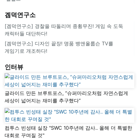
겜덕연구소
[겜덕연구소] 경찰을 따돌리며 종횡무진! 게임 속 도둑
캐릭터들 대단하다!
[겜덕연구소] 디자인 끝장! 명품 뱅앤올룹슨 TV를
게임기로 개조하다!
인터뷰
글라이드 만든 브루트포스, “슈퍼마리오처럼 자연스럽게
세상이 넓어지는 재미를 추구했다”
컴투스 빈성태 실장 "SWC 10주년에 감사.. 올해 더 특별한
대회로 꾸며질 것"