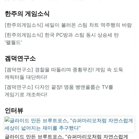
한주의 게임소식
[한주의게임소식] 세일이 불러온 스팀 차트 역주행의 바람
[힌주의게임소식] 한국 PC방과 스팀 동시 상승세 탄
'팰월드'
겜덕연구소
[겜덕연구소] 경찰을 따돌리며 종횡무진! 게임 속 도둑
캐릭터들 대단하다!
[겜덕연구소] 디자인 끝장! 명품 뱅앤올룹슨 TV를
게임기로 개조하다!
인터뷰
글라이드 만든 브루트포스, “슈퍼마리오처럼 자연스럽게