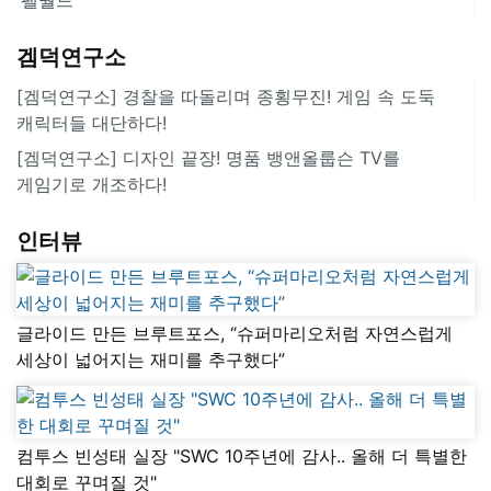
겜덕연구소
[겜덕연구소] 경찰을 따돌리며 종횡무진! 게임 속 도둑
캐릭터들 대단하다!
[겜덕연구소] 디자인 끝장! 명품 뱅앤올룹슨 TV를
게임기로 개조하다!
인터뷰
글라이드 만든 브루트포스, “슈퍼마리오처럼 자연스럽게
세상이 넓어지는 재미를 추구했다”
컴투스 빈성태 실장 "SWC 10주년에 감사.. 올해 더 특별한
대회로 꾸며질 것"