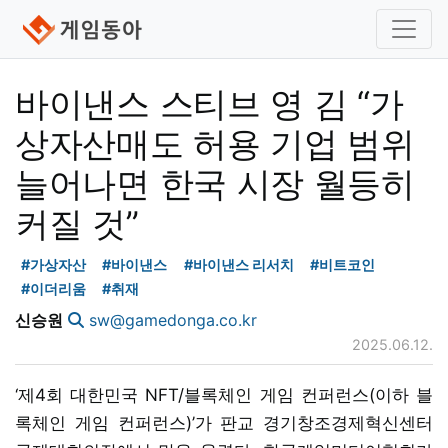
바이낸스 스티브 영 김 “가
상자산매도 허용 기업 범위
늘어나면 한국 시장 월등히
커질 것”
#가상자산
#바이낸스
#바이낸스 리서치
#비트코인
#이더리움
#취재
신승원
sw@gamedonga.co.kr
2025.06.12.
‘제4회 대한민국 NFT/블록체인 게임 컨퍼런스(이하 블
록체인 게임 컨퍼런스)’가 판교 경기창조경제혁신센터