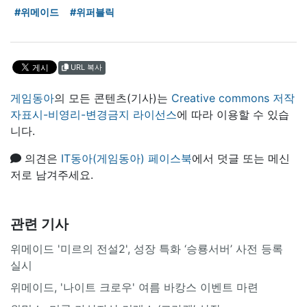
#위메이드
#위퍼블릭
URL 복사
게임동아
의 모든 콘텐츠(기사)는
Creative commons 저작
자표시-비영리-변경금지 라이선스
에 따라 이용할 수 있습
니다.
의견은
IT동아(게임동아) 페이스북
에서 덧글 또는 메신
저로 남겨주세요.
관련 기사
위메이드 '미르의 전설2', 성장 특화 ‘승룡서버’ 사전 등록
실시
위메이드, '나이트 크로우' 여름 바캉스 이벤트 마련