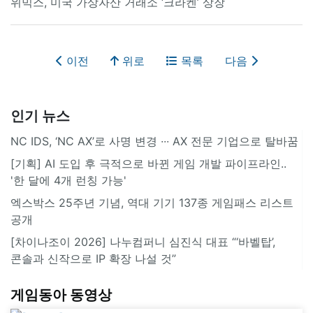
위믹스, 미국 가상자산 거래소 ‘크라켄’ 상장
이전
위로
목록
다음
인기 뉴스
NC IDS, ‘NC AX’로 사명 변경 ∙∙∙ AX 전문 기업으로 탈바꿈
[기획] AI 도입 후 극적으로 바뀐 게임 개발 파이프라인..
'한 달에 4개 런칭 가능'
엑스박스 25주년 기념, 역대 기기 137종 게임패스 리스트
공개
[차이나조이 2026] 나누컴퍼니 심진식 대표 “‘바벨탑’,
콘솔과 신작으로 IP 확장 나설 것”
게임동아 동영상