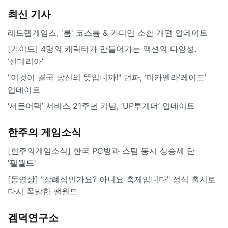
최신 기사
레드랩게임즈, '롬' 코스튬 & 가디언 소환 개편 업데이트
[가이드] 4명의 캐릭터가 만들어가는 액션의 다양성.
‘신데리아’
"이것이 결국 당신의 뜻입니까!" 던파, ‘미카엘라’레이드'
업데이트
‘서든어택’ 서비스 21주년 기념, ‘UP투게더’ 업데이트
한주의 게임소식
[힌주의게임소식] 한국 PC방과 스팀 동시 상승세 탄
'팰월드'
[동영상] "장례식인가요? 아니요 축제입니다" 정식 출시로
다시 폭발한 팰월드
겜덕연구소