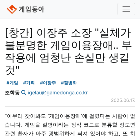
[창간] 이장주 소장 "실체가
불분명한 게임이용장애.. 부
작용에 엄청난 손실만 생길
것"
#게임
#기획
#이장주
#질병화
조학동
igelau@gamedonga.co.kr
2025.06.17.
"아무리 찾아봐도 '게임이용장애'에 걸렸다는 사람이 없
습니다. 게임을 질병이라는 정식 코드로 분류할 정도면
관련 환자가 아주 광범위하게 퍼져 있어야 하고, 또 치