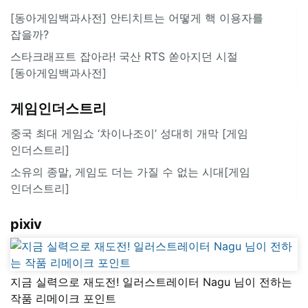
[동아게임백과사전] 안티치트는 어떻게 핵 이용자를
잡을까?
스타크래프트 잡아라! 국산 RTS 쏟아지던 시절
[동아게임백과사전]
게임인더스트리
중국 최대 게임쇼 ‘차이나조이’ 성대히 개막 [게임
인더스트리]
소유의 종말, 게임도 더는 가질 수 없는 시대[게임
인더스트리]
pixiv
지금 실력으로 재도전! 일러스트레이터 Nagu 님이 전하는
작품 리메이크 포인트