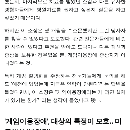
했는지, 마지막으로 치료를 받았던 소감과 다른 유사한
경험자들에게 병원치료를 권하고 싶은지 질문을 하고
싶었기 때문이다.
하지만 이 소장은 몇 개월을 수소문했지만 그런 당사자
를 찾을 수 없었다고 토로했다. 관련 전문가들에게 비슷
한 사람이 있다고 추천을 받아도 도박이나 다른 정신과
증상을 보유한 경우였을 뿐, 게임이용장애 증상자가 아
니었다는 것.
특히 게임 질병화를 주장하는 전문가들에게 문의를 해
도 '예전에 있었는데 지금은 연락이 안된다'라는 답변을
들었다면서, 이 소장은 "게임이용장애라는 게 과연 실체
가 있기는 한가?"라는 생각이 들었다고 했다.
'게임이용장애', 대상의 특정이 모호.. 미