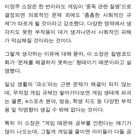
이장주 소장은 한 번이라도 게임이 '중독 관련 질병'으로
결정되면 의료적인 문제 외에도 '촘촘한 사회적인 규
제'가 따르게 될 것이라고 강조했다. 다양한 영역에서 생
각지도 못한 부작용이 대거 생겨나면서 사회적인 피해
가 막심해질 것이라는 것이다.
그렇게 생각하는 이유에 대해 묻자, 이 소장은 질병코드
화가 '문제를 해결하지 못하는' 형태이기 때문이라고 설
명했다.
일상 생활의 '과소'라는 근본 문제가 해결이 되지 않는
데, 무작정 게임 규제만 쌓아가다보면 게임 생태계 파괴
는 물론, e스포츠 분야, 방송, 학생 지도 등 다양한 부작
용 및 악영향이 생길 수 밖에 없다는 것이다.
특히 이 소장은 "게임 때문에 공부를 안한다는 얘기가
많이 나오는데, 그렇게 게임을 줄이면 아이들이 다들 공