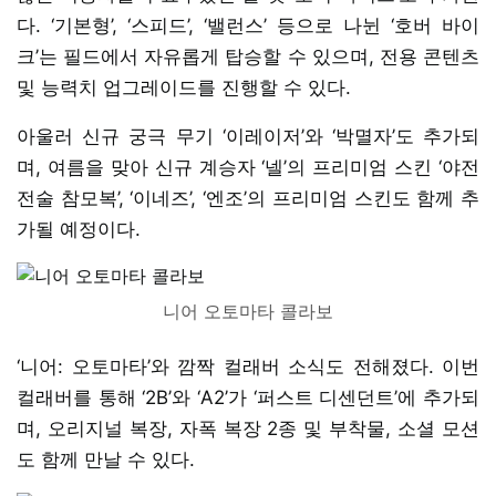
다. ‘기본형’, ‘스피드’, ‘밸런스’ 등으로 나뉜 ‘호버 바이
크’는 필드에서 자유롭게 탑승할 수 있으며, 전용 콘텐츠
및 능력치 업그레이드를 진행할 수 있다.
아울러 신규 궁극 무기 ‘이레이저’와 ‘박멸자’도 추가되
며, 여름을 맞아 신규 계승자 ‘넬’의 프리미엄 스킨 ‘야전
전술 참모복’, ‘이네즈’, ‘엔조’의 프리미엄 스킨도 함께 추
가될 예정이다.
니어 오토마타 콜라보
‘니어: 오토마타’와 깜짝 컬래버 소식도 전해졌다. 이번
컬래버를 통해 ‘2B’와 ‘A2’가 ‘퍼스트 디센던트’에 추가되
며, 오리지널 복장, 자폭 복장 2종 및 부착물, 소셜 모션
도 함께 만날 수 있다.