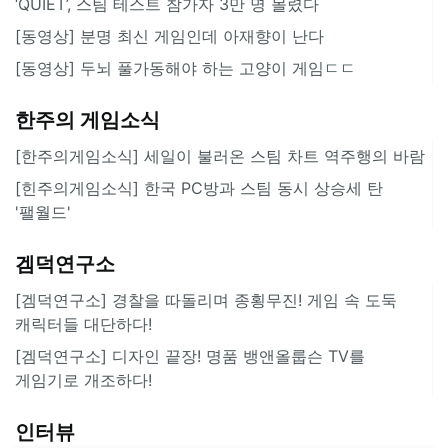
‘QUIET’, 스팀 테스트 참가자 3만 명 몰렸다
[동영상] 분명 최신 게임인데 아재향이 난다
[동영상] 두뇌 풀가동해야 하는 고양이 게임ㄷㄷ
한주의 게임소식
[한주의게임소식] 세일이 불러온 스팀 차트 역주행의 바람
[힌주의게임소식] 한국 PC방과 스팀 동시 상승세 탄
'팰월드'
겜덕연구소
[겜덕연구소] 경찰을 따돌리며 종횡무진! 게임 속 도둑
캐릭터들 대단하다!
[겜덕연구소] 디자인 끝장! 명품 뱅앤올룹슨 TV를
게임기로 개조하다!
인터뷰