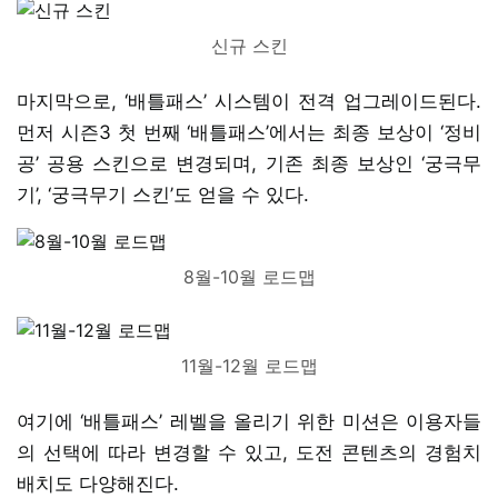
신규 스킨
마지막으로, ‘배틀패스’ 시스템이 전격 업그레이드된다.
먼저 시즌3 첫 번째 ‘배틀패스’에서는 최종 보상이 ‘정비
공’ 공용 스킨으로 변경되며, 기존 최종 보상인 ‘궁극무
기’, ‘궁극무기 스킨’도 얻을 수 있다.
8월-10월 로드맵
11월-12월 로드맵
여기에 ‘배틀패스’ 레벨을 올리기 위한 미션은 이용자들
의 선택에 따라 변경할 수 있고, 도전 콘텐츠의 경험치
배치도 다양해진다.