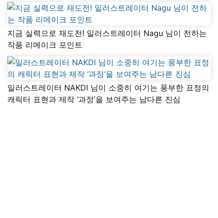
지금 실력으로 재도전! 일러스트레이터 Nagu 님이 전하는
작품 리메이크 포인트
일러스트레이터 NAKDI 님이 소중히 여기는 풍부한 표정의
캐릭터 표현과 제작 ‘과정’을 보여주는 남다른 진심