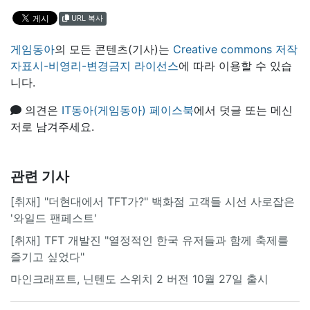
URL 복사
게임동아
의 모든 콘텐츠(기사)는
Creative commons 저작
자표시-비영리-변경금지 라이선스
에 따라 이용할 수 있습
니다.
의견은
IT동아(게임동아) 페이스북
에서 덧글 또는 메신
저로 남겨주세요.
관련 기사
[취재] "더현대에서 TFT가?" 백화점 고객들 시선 사로잡은
'와일드 팬페스트'
[취재] TFT 개발진 "열정적인 한국 유저들과 함께 축제를
즐기고 싶었다"
마인크래프트, 닌텐도 스위치 2 버전 10월 27일 출시