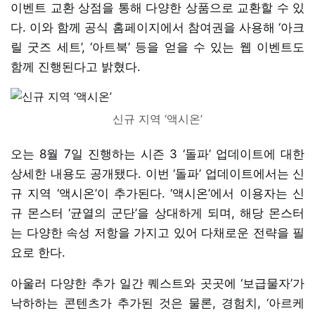
이벤트 교환 상점을 통해 다양한 상품으로 교환할 수 있
다. 이와 함께 공식 홈페이지에서 참여권을 사용해 ‘아크
릴 굿즈 세트’, ‘아트북’ 등을 얻을 수 있는 웹 이벤트도
함께 진행된다고 밝혔다.
신규 지역 ‘액시온’
오는 8월 7일 진행하는 시즌 3 ‘돌파’ 업데이트에 대한
상세한 내용도 공개됐다. 이번 ‘돌파’ 업데이트에서는 신
규 지역 ‘액시온’이 추가된다. ‘액시온’에서 이용자는 신
규 몬스터 ‘균열의 군단’을 상대하게 되며, 해당 몬스터
는 다양한 속성 저항을 가지고 있어 다채로운 전략을 필
요로 한다.
아울러 다양한 추가 일간 퀘스트와 곳곳에 ‘보급물자’가
낙하하는 콘텐츠가 추가된 것은 물론, 경험치, ‘아르케