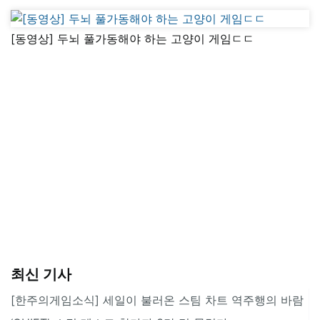
[동영상] 두뇌 풀가동해야 하는 고양이 게임ㄷㄷ
최신 기사
[한주의게임소식] 세일이 불러온 스팀 차트 역주행의 바람