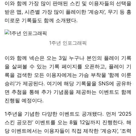
이와 함께 가장 많이 판매된 스킨 및 이용자들의 선택을
받은 맵, 시즌별 가장 많이 플레이한 ‘계승자’, 무기 등 흥
미로운 기록들도 함께 소개됐다.
1주년 인포그래픽
이와 함께 넥슨은 오는 3일 누구나 본인의 플레이 기록
을 살펴볼 수 있는 기록 페이지를 오픈하고, 플레이 기
록을 검색한 모든 이용자에게는 가슴 부착물 ‘함께 이룬
승리’가 제공된다. 여기에 해당 기록물을 SNS에 공유하
면 추첨을 통해 추가 기념품을 제공하는 이벤트도 함께
진행될 예정이다.
1주년을 기념한 다양한 이벤트도 공개됐다. 먼저 ‘2025
스킨 공모전’ 이벤트를 오는 8월 12일까지 진행한다. 해
당 이벤트에서는 이용자들이 직접 제작한 ‘계승자’, ‘조력