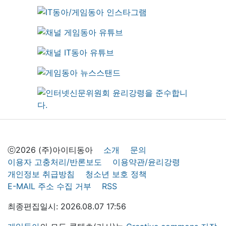
ⓒ2026 (주)아이티동아
소개
문의
이용자 고충처리/반론보도
이용약관/윤리강령
개인정보 취급방침
청소년 보호 정책
E-MAIL 주소 수집 거부
RSS
최종편집일시: 2026.08.07 17:56