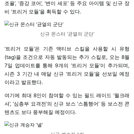
조율’, ‘증강 코어’, ‘변이 세포’ 등 주요 아이템 및 신규 장
비 ‘트리거 모듈’을 획득할 수 있다.
신규 몬스터 ‘균열의 군단’
‘트리거 모듈’은 기존 액티브 스킬을 사용할 시 유형
(tag)을 조건으로 자동 발동되는 추가 스킬로, 오는 8월
7일 업데이트를 통해 9개의 ‘트리거 모듈’이 추가되며,
시즌 3 기간 내 매달 신규 ‘트리거 모듈’을 선보일 예정
이라고 발표했다.
여기에 최대 8인이 참여할 수 있는 필드 레이드 ‘월크래
셔’, ‘심층부 요격전’의 신규 보스 ‘스톰행어’ 등 보스전 콘
텐츠도 보다 풍부해질 예정이다.