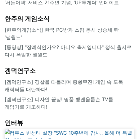
‘서든어택’ 서비스 21주년 기념, ‘UP투게더’ 업데이트
한주의 게임소식
[힌주의게임소식] 한국 PC방과 스팀 동시 상승세 탄
'팰월드'
[동영상] "장례식인가요? 아니요 축제입니다" 정식 출시로
다시 폭발한 팰월드
겜덕연구소
[겜덕연구소] 경찰을 따돌리며 종횡무진! 게임 속 도둑
캐릭터들 대단하다!
[겜덕연구소] 디자인 끝장! 명품 뱅앤올룹슨 TV를
게임기로 개조하다!
인터뷰