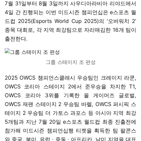
7월 31일부터 8월 3일까지 사우디아라비아 리야드에서
4일 간 진행되는 이번 미드시즌 챔피언십은 e스포츠 월
드컵 2025(Esports World Cup 2025)의 '오버워치 2'
종목 대회로, 각 지역 최강팀으로 자리매김한 16개 팀이
출전한다.
그룹 스테이지 조 편성
2025 OWCS 챔피언스클래시 우승팀인 크레이지 라쿤,
OWCS 코리아 스테이지 2에서 준우승을 차지한 T1,
OWCS 코리아 3위를 기록한 올 게이머즈 글로벌,
OWCS 재팬 스테이지 2 우승팀 바렐, OWCS 퍼시픽 스
테이지 2 우승팀 더 가토스 과포스 등 아시아 지역 최강
5개팀과 지난 7월 20일 e스포츠 월드컵 최종 진출전에
참가해 미드시즌 챔피언십행 티켓을 획득한 팀 팔콘스
와 중국, 북미, 유럽 · 중동 · 아프리카, 남미 지역을 대표