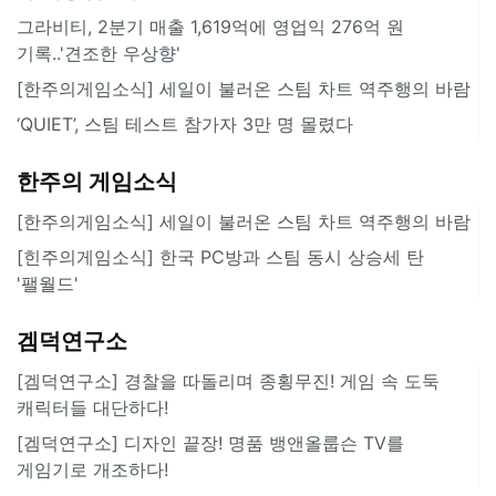
그라비티, 2분기 매출 1,619억에 영업익 276억 원
기록..'견조한 우상향'
[한주의게임소식] 세일이 불러온 스팀 차트 역주행의 바람
‘QUIET’, 스팀 테스트 참가자 3만 명 몰렸다
한주의 게임소식
[한주의게임소식] 세일이 불러온 스팀 차트 역주행의 바람
[힌주의게임소식] 한국 PC방과 스팀 동시 상승세 탄
'팰월드'
겜덕연구소
[겜덕연구소] 경찰을 따돌리며 종횡무진! 게임 속 도둑
캐릭터들 대단하다!
[겜덕연구소] 디자인 끝장! 명품 뱅앤올룹슨 TV를
게임기로 개조하다!