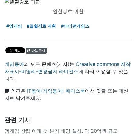
열혈강호 귀환
#엠게임
#열혈강호 귀환
#파이펀게임즈
URL 복사
게임동아
의 모든 콘텐츠(기사)는
Creative commons 저작
자표시-비영리-변경금지 라이선스
에 따라 이용할 수 있습
니다.
의견은
IT동아(게임동아) 페이스북
에서 덧글 또는 메신
저로 남겨주세요.
관련 기사
엠게임 창립 이래 첫 분기 배당 실시. 약 20억원 규모