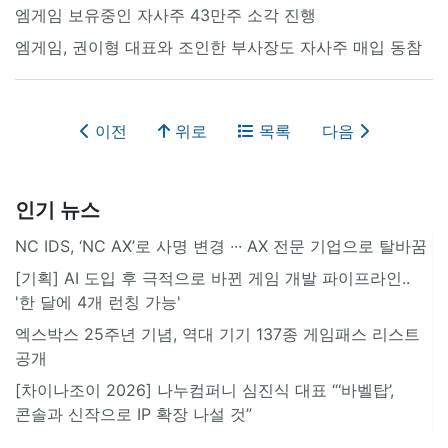
엠게임 보유중인 자사주 43만주 소각 진행
엠게임, 권이형 대표와 조인한 부사장도 자사주 매입 동참
이전
위로
목록
다음
인기 뉴스
NC IDS, ‘NC AX’로 사명 변경 ∙∙∙ AX 전문 기업으로 탈바꿈
[기획] AI 도입 후 극적으로 바뀐 게임 개발 파이프라인..
'한 달에 4개 런칭 가능'
엑스박스 25주년 기념, 역대 기기 137종 게임패스 리스트
공개
[차이나조이 2026] 나누컴퍼니 심진식 대표 “‘바벨탑’,
콘솔과 신작으로 IP 확장 나설 것”