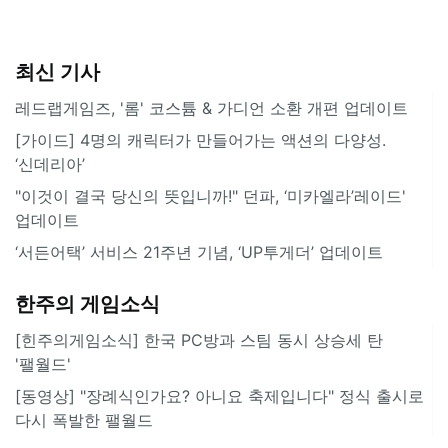
최신 기사
레드랩게임즈, '롬' 코스튬 & 가디언 소환 개편 업데이트
[가이드] 4명의 캐릭터가 만들어가는 액션의 다양성.
‘신데리아’
"이것이 결국 당신의 뜻입니까!" 던파, ‘미카엘라’레이드'
업데이트
‘서든어택’ 서비스 21주년 기념, ‘UP투게더’ 업데이트
한주의 게임소식
[힌주의게임소식] 한국 PC방과 스팀 동시 상승세 탄
'팰월드'
[동영상] "장례식인가요? 아니요 축제입니다" 정식 출시로
다시 폭발한 팰월드