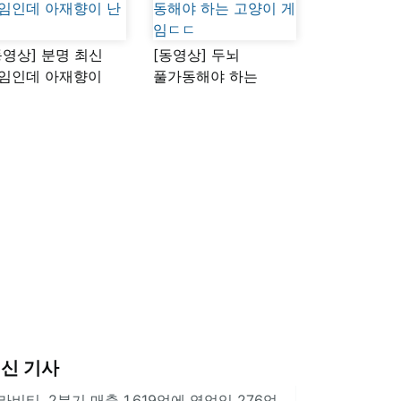
동영상] 분명 최신
[동영상] 두뇌
임인데 아재향이
풀가동해야 하는
다
고양이 게임ㄷㄷ
신 기사
라비티, 2분기 매출 1,619억에 영업익 276억