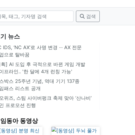
검색
기 뉴스
 IDS, ‘NC AX’로 사명 변경 ∙∙∙ AX 전문
업으로 탈바꿈
기획] AI 도입 후 극적으로 바뀐 게임 개발
이프라인.. '한 달에 4개 런칭 가능'
스박스 25주년 기념, 역대 기기 137종
임패스 리스트 공개
오위즈, 스팀 사이버펑크 축제 맞아 ‘산나비’
인 프로모션 진행
임동아 동영상