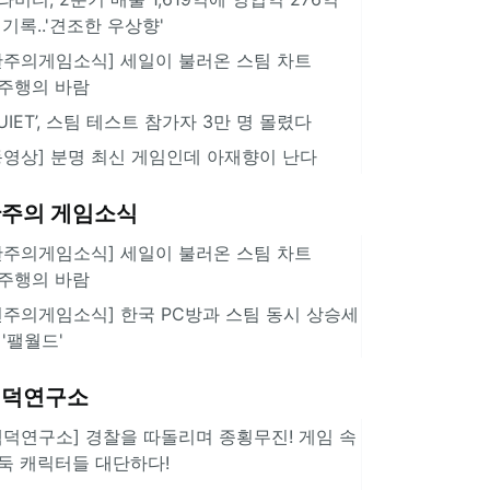
 기록..'견조한 우상향'
한주의게임소식] 세일이 불러온 스팀 차트
주행의 바람
QUIET’, 스팀 테스트 참가자 3만 명 몰렸다
동영상] 분명 최신 게임인데 아재향이 난다
주의 게임소식
한주의게임소식] 세일이 불러온 스팀 차트
주행의 바람
힌주의게임소식] 한국 PC방과 스팀 동시 상승세
 '팰월드'
겜덕연구소
겜덕연구소] 경찰을 따돌리며 종횡무진! 게임 속
둑 캐릭터들 대단하다!