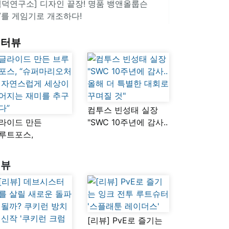
겜덕연구소] 디자인 끝장! 명품 뱅앤올룹슨
V를 게임기로 개조하다!
인터뷰
컴투스 빈성태 실장
라이드 만든
"SWC 10주년에 감사..
루트포스,
올해 더 특별한 대회로
슈퍼마리오처럼
꾸며질 것"
연스럽게 세상이
리뷰
어지는 재미를
구했다”
[리뷰] PvE로 즐기는