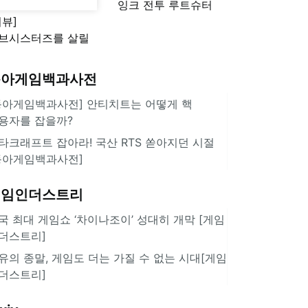
잉크 전투 루트슈터
리뷰]
'스플래툰 레이더스'
브시스터즈를 살릴
로운 돌파구 될까?
키런 방치형 신작
동아게임백과사전
쿠키런 크럼블'
동아게임백과사전] 안티치트는 어떻게 핵
용자를 잡을까?
타크래프트 잡아라! 국산 RTS 쏟아지던 시절
동아게임백과사전]
게임인더스트리
국 최대 게임쇼 ‘차이나조이’ 성대히 개막 [게임
더스트리]
유의 종말, 게임도 더는 가질 수 없는 시대[게임
더스트리]