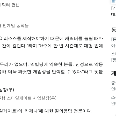
캐릭터 컨셉
[
데
새
 인게임 동작들
쿠
'
2D 리소스를 제작해야하기 때문에 캐릭터를 늘릴 때마
[
이
시간이 걸린다."라며 "9주에 한 번 시즌제로 대형 업데
스
[
 무리가 없으며, 덱빌딩에 익숙한 분들, 진정으로 악몽
해 더욱 짜릿한 게임성을 만끽할 수 있다."라고 덧붙
중
인
소
김주형 스마일게이트 사업실장(우)
인
일게이트)의 '카제나'에 대한 질의응답 전문이다.