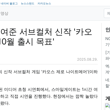
네이버 블로그
뉴스스탠드
카카오뉴스
동영상
여준 서브컬처 신작 '카오
인
NC
10월 출시 목표'
기
[
파
2025.08.29.
엑
신작 서브컬처 게임 '카오스 제로 나이트메어'(이하
게
네
할
된 미디어 초청 시연회에서, 스마일게이트는 1시간 여
개하고 직접 시연을 진행했다. 현장에서는 깜짝 놀랐다
게
나왔다.