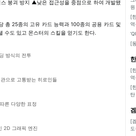
스 붕괴 방지 ▲낮은 접근성을 중점으로 하여 개발됐
원
[
역
 총 25종의 고유 카드 능력과 100종의 공용 카드 및
낼 수도 있고 몬스터의 스킬을 얻기도 한다.
‘
[
딩 방식의 전투
한
[
역
계관으로 고통받는 히로인들
[
탄
따른 다양한 표정
[
 2D 그래픽 엔진
도