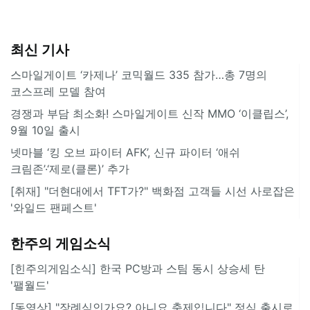
최신 기사
스마일게이트 ‘카제나’ 코믹월드 335 참가…총 7명의
코스프레 모델 참여
경쟁과 부담 최소화! 스마일게이트 신작 MMO ‘이클립스’,
9월 10일 출시
넷마블 ‘킹 오브 파이터 AFK’, 신규 파이터 ‘애쉬
크림존’·‘제로(클론)’ 추가
[취재] "더현대에서 TFT가?" 백화점 고객들 시선 사로잡은
'와일드 팬페스트'
한주의 게임소식
[힌주의게임소식] 한국 PC방과 스팀 동시 상승세 탄
'팰월드'
[동영상] "장례식인가요? 아니요 축제입니다" 정식 출시로