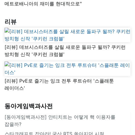
메트로배니아의 재미를 현대적으로"
리뷰
[리뷰] 데브시스터즈를 살릴 새로운 돌파구 될까? 쿠키런
방치형 신작 '쿠키런 크럼블'
[리뷰] PvE로 즐기는 잉크 전투 루트슈터 '스플래툰
레이더스'
동아게임백과사전
[동아게임백과사전] 안티치트는 어떻게 핵 이용자를
잡을까?
스타크래프트 잡아라! 국산 RTS 쏟아지던 시절