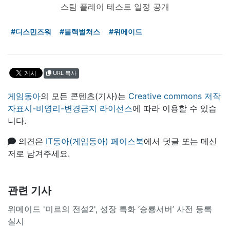
스팀 플레이 테스트 일정 공개
#디스민즈워
#블랙벌처스
#위메이드
URL 복사
게임동아
의 모든 콘텐츠(기사)는
Creative commons 저작
자표시-비영리-변경금지 라이선스
에 따라 이용할 수 있습
니다.
의견은
IT동아(게임동아) 페이스북
에서 덧글 또는 메신
저로 남겨주세요.
관련 기사
위메이드 '미르의 전설2', 성장 특화 ‘승룡서버’ 사전 등록
실시