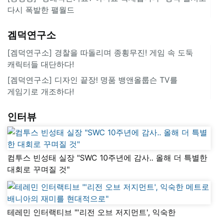
다시 폭발한 팰월드
겜덕연구소
[겜덕연구소] 경찰을 따돌리며 종횡무진! 게임 속 도둑
캐릭터들 대단하다!
[겜덕연구소] 디자인 끝장! 명품 뱅앤올룹슨 TV를
게임기로 개조하다!
인터뷰
컴투스 빈성태 실장 "SWC 10주년에 감사.. 올해 더 특별한
대회로 꾸며질 것"
테레민 인터랙티브 "'리전 오브 저지먼트', 익숙한