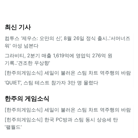
최신 기사
컴투스 ‘제우스: 오만의 신’, 8월 26일 정식 출시..'서머너즈
워' 아성 넘본다
그라비티, 2분기 매출 1,619억에 영업익 276억 원
기록..'견조한 우상향'
[한주의게임소식] 세일이 불러온 스팀 차트 역주행의 바람
‘QUIET’, 스팀 테스트 참가자 3만 명 몰렸다
한주의 게임소식
[한주의게임소식] 세일이 불러온 스팀 차트 역주행의 바람
[힌주의게임소식] 한국 PC방과 스팀 동시 상승세 탄
'팰월드'