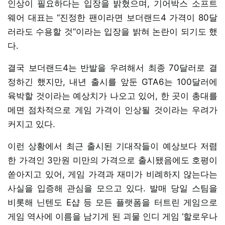
인상이 필요하다는 입장을 밝혔으며, 기어박스 소프트
웨어 대표는 “진정한 팬이라면 보더랜드4 가격이 80달
러라도 수용할 것”이라는 입장을 밝혀 논란이 되기도 했
다.
결국 보더랜드4는 반발을 우려해서 최종 70달러로 결
정하긴 했지만, 내년 출시를 앞둔 GTA6는 100달러에
육박할 것이라는 예상치가 나오고 있어, 한 곳이 총대를
메면 점차적으로 게임 가격이 인상될 것이라는 우려가
커지고 있다.
이런 상황에서 최근 출시된 기대작들이 예상보다 저렴
한 가격인 3만원 미만의 가격으로 출시됐음에도 호평이
쏟아지고 있어, 게임 가격과 재미가 비례하지 않는다는
사실을 입증해 관심을 모으고 있다. 발매 당일 스팀을
비롯해 닌텐도 E샵 등 모든 플랫폼을 터트린 게임으로
게임 역사에 이름을 남기게 된 괴물 인디 게임 ‘할로우나