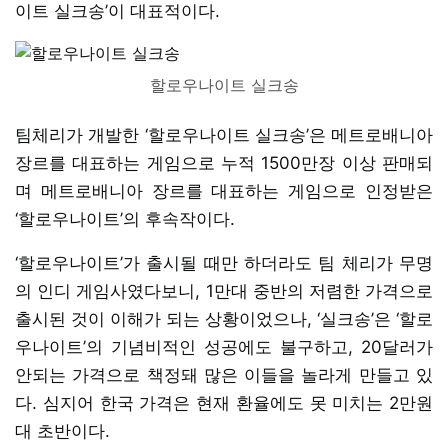
이트 실크송’이 대표적이다.
할로우나이트 실크송
팀체리가 개발한 ‘할로우나이트 실크송’은 메트로배니아
장르를 대표하는 게임으로 누적 1500만장 이상 판매되
며 메트로배니아 장르를 대표하는 게임으로 인정받은
‘할로우나이트’의 후속작이다.
‘할로우나이트’가 출시될 때만 하더라도 팀 체리가 무명
의 인디 게임사였다보니, 1만대 중반의 저렴한 가격으로
출시된 것이 이해가 되는 상황이었으나, ‘실크송’은 ‘할로
우나이트’의 기념비적인 성공에도 불구하고, 20달러가
안되는 가격으로 책정돼 많은 이들을 놀라게 만들고 있
다. 심지어 한국 가격은 현재 환율에도 못 미치는 2만원
대 초반이다.