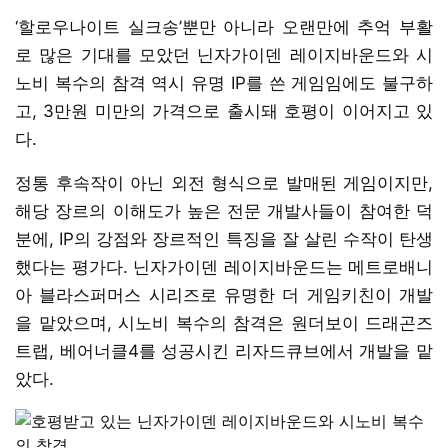
‘할로우나이트 실크송’뿐만 아니라 오랜만에 추억 부활
로 많은 기대를 모았던 닌자가이덴 레이지바운드와 시
노비 복수의 참격 역시 유명 IP를 쓴 게임임에도 불구하
고, 3만원 미만의 가격으로 출시돼 호평이 이어지고 있
다.
정통 후속작이 아닌 외전 형식으로 발매된 게임이지만,
해당 장르의 이해도가 높은 전문 개발사들이 참여한 덕
분에, IP의 강점와 장르적인 특징을 잘 살린 수작이 탄생
했다는 평가다. 닌자가이덴 레이지바운드는 메트로배니
아 블라스퍼머스 시리즈로 유명한 더 게임키친이 개발
을 맡았으며, 시노비 복수의 참격은 원더보이 드래곤즈
트랩, 베어너클4를 성공시킨 리자드큐브에서 개발을 맡
았다.