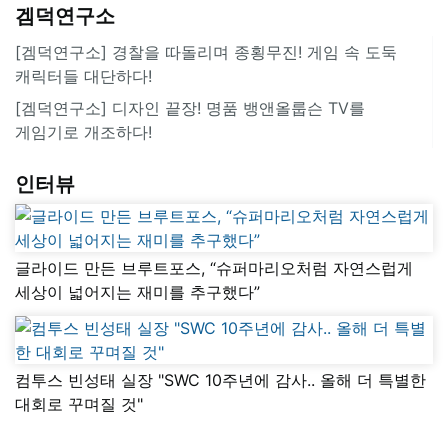
겜덕연구소
[겜덕연구소] 경찰을 따돌리며 종횡무진! 게임 속 도둑
캐릭터들 대단하다!
[겜덕연구소] 디자인 끝장! 명품 뱅앤올룹슨 TV를
게임기로 개조하다!
인터뷰
글라이드 만든 브루트포스, “슈퍼마리오처럼 자연스럽게
세상이 넓어지는 재미를 추구했다”
컴투스 빈성태 실장 "SWC 10주년에 감사.. 올해 더 특별한
대회로 꾸며질 것"