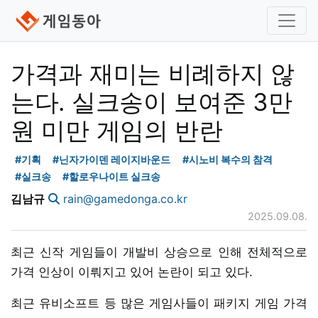
가격과 재미는 비례하지 않
는다. 실크송이 보여준 3만
원 미만 게임의 반란
#기획
#닌자가이덴 레이지바운드
#시노비 복수의 참격
#실크송
#할로우나이트 실크송
김남규
rain@gamedonga.co.kr
2025.09.08.
최근 신작 게임들이 개발비 상승으로 인해 전체적으로
가격 인상이 이뤄지고 있어 논란이 되고 있다.
최근 유비소프트 등 많은 게임사들이 패키지 게임 가격