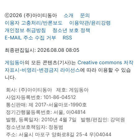
ⓒ2026 (주)아이티동아
소개
문의
이용자 고충처리/반론보도
이용약관/윤리강령
개인정보 취급방침
청소년 보호 정책
E-MAIL 주소 수집 거부
RSS
최종편집일시: 2026.08.08 08:05
게임동아
의 모든 콘텐츠(기사)는
Creative commons 저작
자표시-비영리-변경금지 라이선스
에 따라 이용할 수 있습
니다.
회사: (주)아이티동아
제호: 게임동아
사업자등록번호: 101-86-04512
통신판매: 제 2017-서울마포-1990호
정기간행물등록번호: 서울, 아04814
발행, 등록일자: 2010년 4월 7일
발행/편집인: 강덕원
청소년보호책임자: 정동범
주소: 서울시 마포구 양화로8길 25-4 우)04044