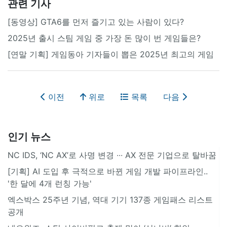
관련 기사
[동영상] GTA6를 먼저 즐기고 있는 사람이 있다?
2025년 출시 스팀 게임 중 가장 돈 많이 번 게임들은?
[연말 기획] 게임동아 기자들이 뽑은 2025년 최고의 게임
이전
위로
목록
다음
인기 뉴스
NC IDS, ‘NC AX’로 사명 변경 ∙∙∙ AX 전문 기업으로 탈바꿈
[기획] AI 도입 후 극적으로 바뀐 게임 개발 파이프라인..
'한 달에 4개 런칭 가능'
엑스박스 25주년 기념, 역대 기기 137종 게임패스 리스트
공개