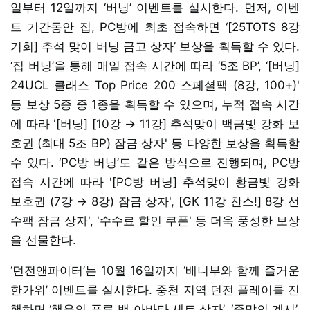
일부터 12일까지 ‘버닝’ 이벤트를 실시한다. 먼저, 이벤
트 기간동안 집, PC방에 최초 접속하면 ‘[25TOTS 8강
기회] 추석 맞이 버닝 금고 상자’ 보상을 획득할 수 있다.
‘집 버닝’을 통해 매일 접속 시간에 따라 ‘5조 BP’, ‘[버닝]
24UCL 클래스 Top Price 200 스페셜팩 (8강, 100+)'
등 보상 5종 중 1종을 획득할 수 있으며, 누적 접속 시간
에 따라 '[버닝] [10강 → 11강] 추석맞이 백금빛 강화 보
호권 (최대 5조 BP) 잠금 상자' 등 다양한 보상을 획득할
수 있다. ‘PC방 버닝’도 같은 방식으로 진행되며, PC방
접속 시간에 따라 '[PC방 버닝] 추석맞이 황금빛 강화
보호권 (7강 → 8강) 잠금 상자', [GK 11강 찬스!] 8강 선
수팩 잠금 상자', '수수료 할인 쿠폰' 등 더욱 풍성한 보상
을 선물한다.
‘던전앤파이터’는 10월 16일까지 ‘배니부와 함께 즐거운
한가위’ 이벤트를 실시한다. 중천 지역 던전 플레이를 진
행하면 ‘행운의 푸른 뱀 아바타 세트 상자’, ‘종말의 계시’,