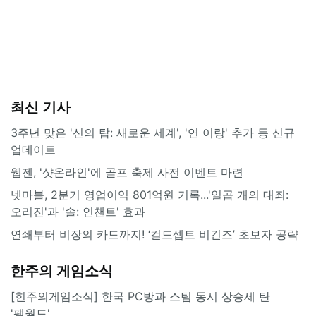
최신 기사
3주년 맞은 '신의 탑: 새로운 세계', '연 이랑' 추가 등 신규
업데이트
웹젠, '샷온라인'에 골프 축제 사전 이벤트 마련
넷마블, 2분기 영업이익 801억원 기록...'일곱 개의 대죄:
오리진'과 '솔: 인챈트' 효과
연쇄부터 비장의 카드까지! ‘컬드셉트 비긴즈’ 초보자 공략
한주의 게임소식
[힌주의게임소식] 한국 PC방과 스팀 동시 상승세 탄
'팰월드'