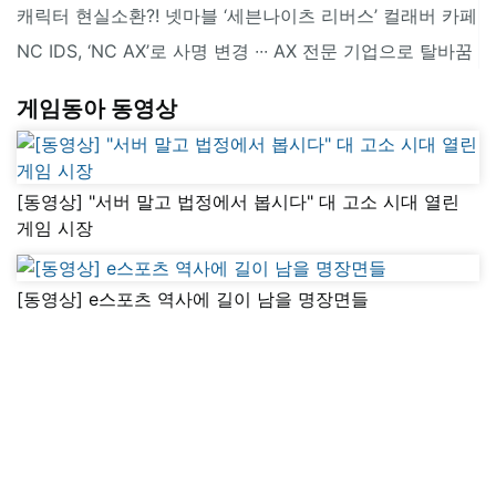
캐릭터 현실소환?! 넷마블 ‘세븐나이츠 리버스’ 컬래버 카페
NC IDS, ‘NC AX’로 사명 변경 ∙∙∙ AX 전문 기업으로 탈바꿈
게임동아 동영상
[동영상] "서버 말고 법정에서 봅시다" 대 고소 시대 열린
게임 시장
[동영상] e스포츠 역사에 길이 남을 명장면들