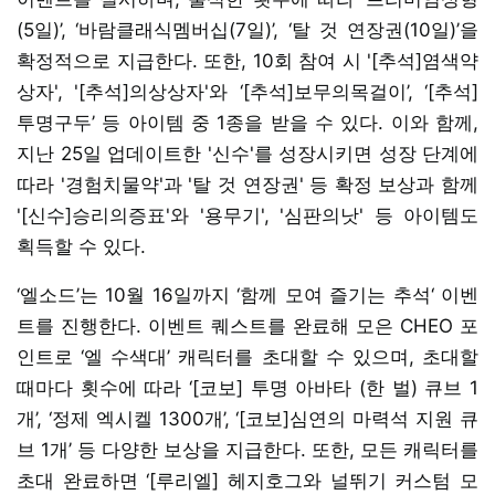
(5일)’, ‘바람클래식멤버십(7일)’, ‘탈 것 연장권(10일)’을
확정적으로 지급한다. 또한, 10회 참여 시 '[추석]염색약
상자', '[추석]의상상자'와 ‘[추석]보무의목걸이’, ‘[추석]
투명구두’ 등 아이템 중 1종을 받을 수 있다. 이와 함께,
지난 25일 업데이트한 '신수'를 성장시키면 성장 단계에
따라 '경험치물약'과 '탈 것 연장권' 등 확정 보상과 함께
'[신수]승리의증표'와 '용무기', '심판의낫' 등 아이템도
획득할 수 있다.
‘엘소드’는 10월 16일까지 ‘함께 모여 즐기는 추석‘ 이벤
트를 진행한다. 이벤트 퀘스트를 완료해 모은 CHEO 포
인트로 ‘엘 수색대’ 캐릭터를 초대할 수 있으며, 초대할
때마다 횟수에 따라 ‘[코보] 투명 아바타 (한 벌) 큐브 1
개’, ‘정제 엑시켈 1300개’, ‘[코보]심연의 마력석 지원 큐
브 1개’ 등 다양한 보상을 지급한다. 또한, 모든 캐릭터를
초대 완료하면 ‘[루리엘] 헤지호그와 널뛰기 커스텀 모