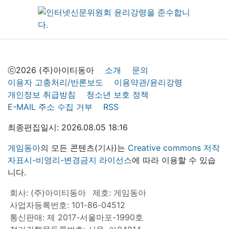
ⓒ2026 (주)아이티동아
소개
문의
이용자 고충처리/반론보도
이용약관/윤리강령
개인정보 취급방침
청소년 보호 정책
E-MAIL 주소 수집 거부
RSS
최종편집일시: 2026.08.05 18:16
게임동아
의 모든 콘텐츠(기사)는
Creative commons 저작
자표시-비영리-변경금지 라이선스
에 따라 이용할 수 있습
니다.
회사: (주)아이티동아
제호: 게임동아
사업자등록번호: 101-86-04512
통신판매: 제 2017-서울마포-1990호