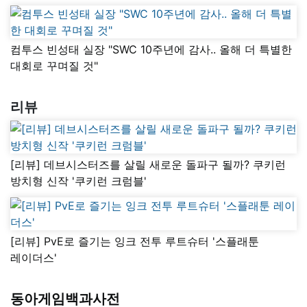
컴투스 빈성태 실장 "SWC 10주년에 감사.. 올해 더 특별한
대회로 꾸며질 것"
리뷰
[리뷰] 데브시스터즈를 살릴 새로운 돌파구 될까? 쿠키런
방치형 신작 '쿠키런 크럼블'
[리뷰] PvE로 즐기는 잉크 전투 루트슈터 '스플래툰
레이더스'
동아게임백과사전