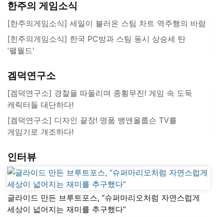
한주의 게임소식
[한주의게임소식] 세일이 불러온 스팀 차트 역주행의 바람
[힌주의게임소식] 한국 PC방과 스팀 동시 상승세 탄
'팰월드'
겜덕연구소
[겜덕연구소] 경찰을 따돌리며 종횡무진! 게임 속 도둑
캐릭터들 대단하다!
[겜덕연구소] 디자인 끝장! 명품 뱅앤올룹슨 TV를
게임기로 개조하다!
인터뷰
글라이드 만든 브루트포스, “슈퍼마리오처럼 자연스럽게
세상이 넓어지는 재미를 추구했다”