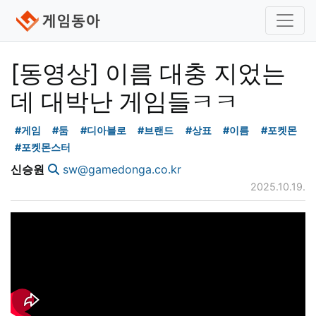
[동영상] 이름 대충 지었는
데 대박난 게임들ㅋㅋ
#게임
#둠
#디아블로
#브랜드
#상표
#이름
#포켓몬
#포켓몬스터
신승원
sw@gamedonga.co.kr
2025.10.19.