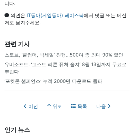
니다.
의견은
IT동아(게임동아) 페이스북
에서 덧글 또는 메신
저로 남겨주세요.
관련 기사
스토브, ‘쿨썸머, 빅세일’ 진행…500여 종 최대 90% 할인
유비소프트, ‘고스트 리콘 퓨처 솔져’ 8월 13일까지 무료로
뿌린다
‘포켓몬 챔피언스’ 누적 2000만 다운로드 돌파
이전
위로
목록
다음
인기 뉴스