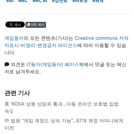
#AI
#NC
#NC AI
#강연회
#바르코
#취재
URL 복사
게임동아
의 모든 콘텐츠(기사)는
Creative commons 저작
자표시-비영리-변경금지 라이선스
에 따라 이용할 수 있습
니다.
의견은
IT동아(게임동아) 페이스북
에서 덧글 또는 메신
저로 남겨주세요.
관련 기사
美 ‘KOSA’ 상원 상임위 통과…아동 온라인 보호법 입법
속도
中 법원 “게임 계정도 상속 가능”…87개 계정 어머니에게
이전