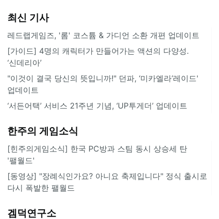
최신 기사
레드랩게임즈, '롬' 코스튬 & 가디언 소환 개편 업데이트
[가이드] 4명의 캐릭터가 만들어가는 액션의 다양성.
‘신데리아’
"이것이 결국 당신의 뜻입니까!" 던파, ‘미카엘라’레이드'
업데이트
‘서든어택’ 서비스 21주년 기념, ‘UP투게더’ 업데이트
한주의 게임소식
[힌주의게임소식] 한국 PC방과 스팀 동시 상승세 탄
'팰월드'
[동영상] "장례식인가요? 아니요 축제입니다" 정식 출시로
다시 폭발한 팰월드
겜덕연구소