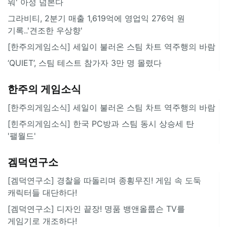
워' 아성 넘본다
그라비티, 2분기 매출 1,619억에 영업익 276억 원
기록..'견조한 우상향'
[한주의게임소식] 세일이 불러온 스팀 차트 역주행의 바람
‘QUIET’, 스팀 테스트 참가자 3만 명 몰렸다
한주의 게임소식
[한주의게임소식] 세일이 불러온 스팀 차트 역주행의 바람
[힌주의게임소식] 한국 PC방과 스팀 동시 상승세 탄
'팰월드'
겜덕연구소
[겜덕연구소] 경찰을 따돌리며 종횡무진! 게임 속 도둑
캐릭터들 대단하다!
[겜덕연구소] 디자인 끝장! 명품 뱅앤올룹슨 TV를
게임기로 개조하다!