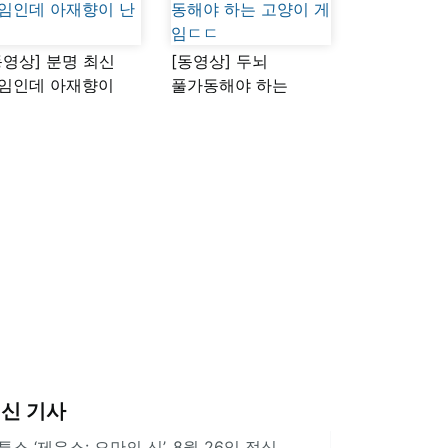
동영상] 분명 최신
[동영상] 두뇌
임인데 아재향이
풀가동해야 하는
다
고양이 게임ㄷㄷ
신 기사
투스 ‘제우스: 오만의 신’, 8월 26일 정식