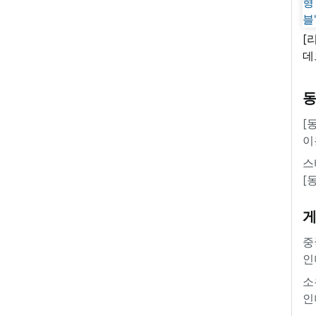
[
데
새
쿠
'
[
이
스
[
중
인
소
인