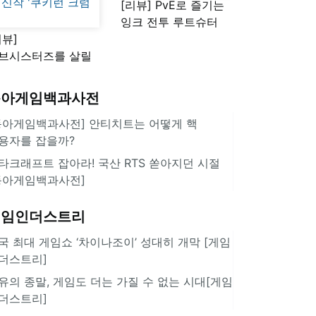
[리뷰] PvE로 즐기는
잉크 전투 루트슈터
리뷰]
'스플래툰 레이더스'
브시스터즈를 살릴
로운 돌파구 될까?
키런 방치형 신작
동아게임백과사전
쿠키런 크럼블'
동아게임백과사전] 안티치트는 어떻게 핵
용자를 잡을까?
타크래프트 잡아라! 국산 RTS 쏟아지던 시절
동아게임백과사전]
게임인더스트리
국 최대 게임쇼 ‘차이나조이’ 성대히 개막 [게임
더스트리]
유의 종말, 게임도 더는 가질 수 없는 시대[게임
더스트리]