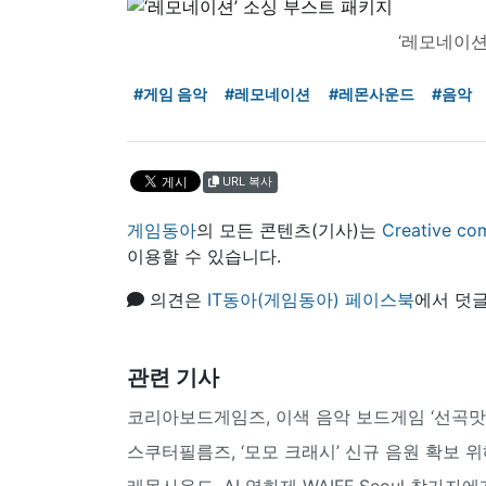
‘레모네이션
#게임 음악
#레모네이션
#레몬사운드
#음악
URL 복사
게임동아
의 모든 콘텐츠(기사)는
Creative
이용할 수 있습니다.
의견은
IT동아(게임동아) 페이스북
에서 덧글
관련 기사
코리아보드게임즈, 이색 음악 보드게임 ‘선곡맛
스쿠터필름즈, ‘모모 크래시’ 신규 음원 확보 
레몬사운드, AI 영화제 WAIFF Seoul 참가자에