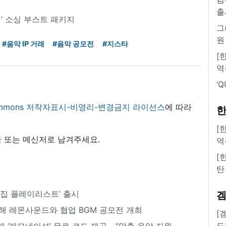
출
’ 소싱 부스트 패키지
그
원
#음악 IP 거래
#음악 공모전
#지스타
[
역
‘
 commons 저작자표시-비영리-변경금지 라이선스
에 따라
한
[
 또는 메신저로 남겨주세요.
역
[
탄
집 플레이리스트’ 출시
위해 레몬사운드와 협업 BGM 공모전 개최
[
도
게 ‘레모네이션’ 무료 코드 제공... “맞춤 음악 지원