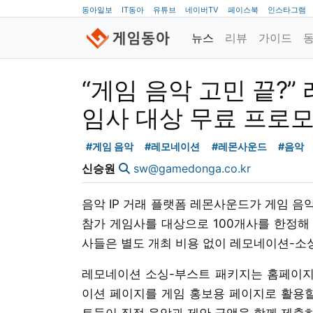
동아일보
IT동아
유튜브
네이버TV
페이스북
인스타그램
뉴스
리뷰
가이드
“게임 음악 고민 끝?”
임사 대상 무료 프로
#게임 음악
#레모네이션
#레몬사운드
#음악
신승원
sw@gamedonga.co.kr
음악 IP 거래 플랫폼 레몬사운드가 게임 음
참가 게임사를 대상으로 100개사를 한정해
사들은 별도 개최 비용 없이 레모네이션-소싱
레모네이션 소싱-부스트 패키지는 홈페이지 
이션 페이지를 게임 홍보용 페이지로 활용할
트들이 직접 음악과 제안 금액을 함께 제출