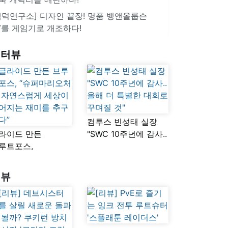
겜덕연구소] 디자인 끝장! 명품 뱅앤올룹슨
V를 게임기로 개조하다!
인터뷰
컴투스 빈성태 실장
라이드 만든
"SWC 10주년에 감사..
루트포스,
올해 더 특별한 대회로
슈퍼마리오처럼
꾸며질 것"
연스럽게 세상이
리뷰
어지는 재미를
구했다”