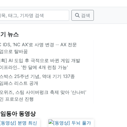
검색
기 뉴스
 IDS, ‘NC AX’로 사명 변경 ∙∙∙ AX 전문
업으로 탈바꿈
기획] AI 도입 후 극적으로 바뀐 게임 개발
이프라인.. '한 달에 4개 런칭 가능'
스박스 25주년 기념, 역대 기기 137종
임패스 리스트 공개
오위즈, 스팀 사이버펑크 축제 맞아 ‘산나비’
인 프로모션 진행
임동아 동영상