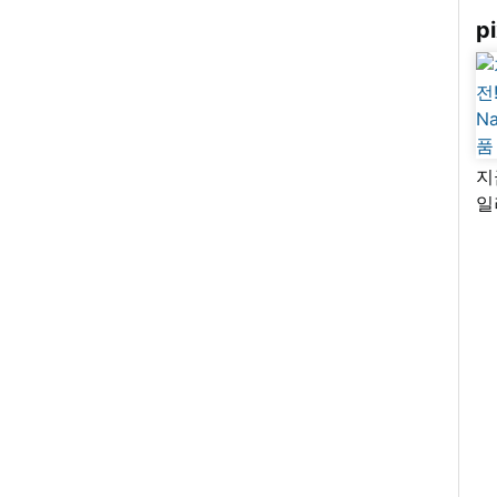
pi
지
일
님
리