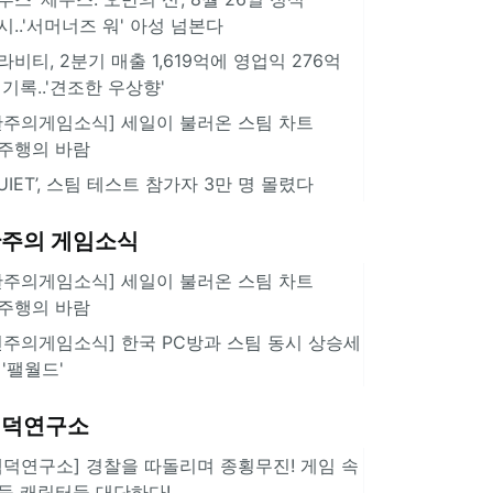
시..'서머너즈 워' 아성 넘본다
라비티, 2분기 매출 1,619억에 영업익 276억
 기록..'견조한 우상향'
한주의게임소식] 세일이 불러온 스팀 차트
주행의 바람
QUIET’, 스팀 테스트 참가자 3만 명 몰렸다
주의 게임소식
한주의게임소식] 세일이 불러온 스팀 차트
주행의 바람
힌주의게임소식] 한국 PC방과 스팀 동시 상승세
 '팰월드'
겜덕연구소
겜덕연구소] 경찰을 따돌리며 종횡무진! 게임 속
둑 캐릭터들 대단하다!