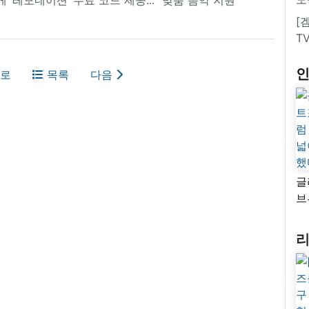
[
T
로
목록
다음
글
브
“
자
넓
추