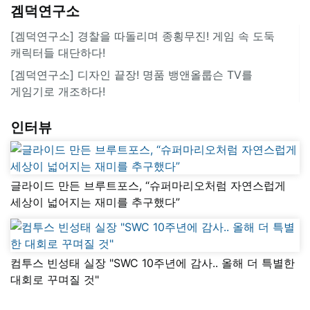
겜덕연구소
[겜덕연구소] 경찰을 따돌리며 종횡무진! 게임 속 도둑
캐릭터들 대단하다!
[겜덕연구소] 디자인 끝장! 명품 뱅앤올룹슨 TV를
게임기로 개조하다!
인터뷰
글라이드 만든 브루트포스, “슈퍼마리오처럼 자연스럽게
세상이 넓어지는 재미를 추구했다”
컴투스 빈성태 실장 "SWC 10주년에 감사.. 올해 더 특별한
대회로 꾸며질 것"