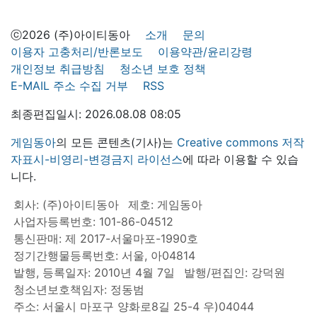
ⓒ2026 (주)아이티동아
소개
문의
이용자 고충처리/반론보도
이용약관/윤리강령
개인정보 취급방침
청소년 보호 정책
E-MAIL 주소 수집 거부
RSS
최종편집일시: 2026.08.08 08:05
게임동아
의 모든 콘텐츠(기사)는
Creative commons 저작
자표시-비영리-변경금지 라이선스
에 따라 이용할 수 있습
니다.
회사: (주)아이티동아
제호: 게임동아
사업자등록번호: 101-86-04512
통신판매: 제 2017-서울마포-1990호
정기간행물등록번호: 서울, 아04814
발행, 등록일자: 2010년 4월 7일
발행/편집인: 강덕원
청소년보호책임자: 정동범
주소: 서울시 마포구 양화로8길 25-4 우)04044