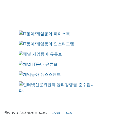
ⓒ2026 (주)아이티동아
소개
문의