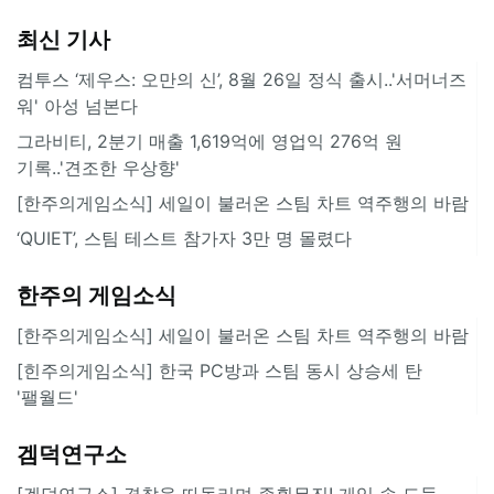
최신 기사
컴투스 ‘제우스: 오만의 신’, 8월 26일 정식 출시..'서머너즈
워' 아성 넘본다
그라비티, 2분기 매출 1,619억에 영업익 276억 원
기록..'견조한 우상향'
[한주의게임소식] 세일이 불러온 스팀 차트 역주행의 바람
‘QUIET’, 스팀 테스트 참가자 3만 명 몰렸다
한주의 게임소식
[한주의게임소식] 세일이 불러온 스팀 차트 역주행의 바람
[힌주의게임소식] 한국 PC방과 스팀 동시 상승세 탄
'팰월드'
겜덕연구소
[겜덕연구소] 경찰을 따돌리며 종횡무진! 게임 속 도둑