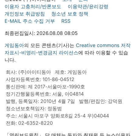
이용자 고충처리/반론보도
이용약관/윤리강령
개인정보 취급방침
청소년 보호 정책
E-MAIL 주소 수집 거부
RSS
최종편집일시: 2026.08.08 08:05
게임동아
의 모든 콘텐츠(기사)는
Creative commons 저작
자표시-비영리-변경금지 라이선스
에 따라 이용할 수 있습
니다.
회사: (주)아이티동아
제호: 게임동아
사업자등록번호: 101-86-04512
통신판매: 제 2017-서울마포-1990호
정기간행물등록번호: 서울, 아04814
발행, 등록일자: 2010년 4월 7일
발행/편집인: 강덕원
청소년보호책임자: 정동범
주소: 서울시 마포구 양화로8길 25-4 우)04044
전화: 02-6352-8220
「열린보도원칙」 당 매체는 독자와 취재원 등 뉴스이용자