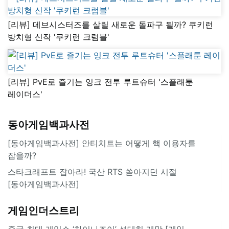
[리뷰] 데브시스터즈를 살릴 새로운 돌파구 될까? 쿠키런
방치형 신작 '쿠키런 크럼블'
[리뷰] PvE로 즐기는 잉크 전투 루트슈터 '스플래툰
레이더스'
동아게임백과사전
[동아게임백과사전] 안티치트는 어떻게 핵 이용자를
잡을까?
스타크래프트 잡아라! 국산 RTS 쏟아지던 시절
[동아게임백과사전]
게임인더스트리
중국 최대 게임쇼 ‘차이나조이’ 성대히 개막 [게임