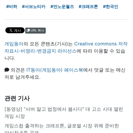
#비하
#서브노티카
#언노운월즈
#크래프톤
#한국인
URL 복사
게임동아
의 모든 콘텐츠(기사)는
Creative commons 저작
자표시-비영리-변경금지 라이선스
에 따라 이용할 수 있습
니다.
의견은
IT동아(게임동아) 페이스북
에서 덧글 또는 메신
저로 남겨주세요.
관련 기사
[동영상] "서버 말고 법정에서 봅시다" 대 고소 시대 열린
게임 시장
게임스컴 출격하는 크래프톤, 글로벌 시장 위해 준비한
야심작 5종 공개