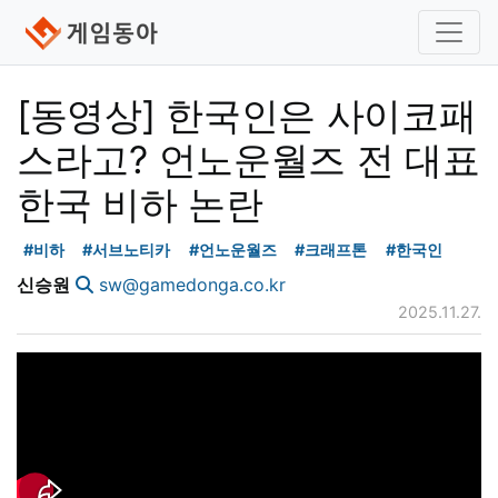
[동영상] 한국인은 사이코패
스라고? 언노운월즈 전 대표
한국 비하 논란
#비하
#서브노티카
#언노운월즈
#크래프톤
#한국인
신승원
sw@gamedonga.co.kr
2025.11.27.