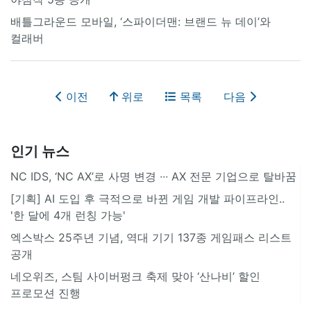
배틀그라운드 모바일, ‘스파이더맨: 브랜드 뉴 데이’와
컬래버
이전
위로
목록
다음
인기 뉴스
NC IDS, ‘NC AX’로 사명 변경 ∙∙∙ AX 전문 기업으로 탈바꿈
[기획] AI 도입 후 극적으로 바뀐 게임 개발 파이프라인..
'한 달에 4개 런칭 가능'
엑스박스 25주년 기념, 역대 기기 137종 게임패스 리스트
공개
네오위즈, 스팀 사이버펑크 축제 맞아 ‘산나비’ 할인
프로모션 진행