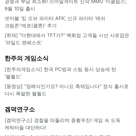
경쟁과 부담 최소화! 스마일게이트 신작 MMO ‘이클립스’,
9월 10일 출시
넷마블 ‘킹 오브 파이터 AFK’, 신규 파이터 ‘애쉬
크림존’·‘제로(클론)’ 추가
[취재] "더현대에서 TFT가?" 백화점 고객들 시선 사로잡은
'와일드 팬페스트'
한주의 게임소식
[힌주의게임소식] 한국 PC방과 스팀 동시 상승세 탄
'팰월드'
[동영상] "장례식인가요? 아니요 축제입니다" 정식 출시로
다시 폭발한 팰월드
겜덕연구소
[겜덕연구소] 경찰을 따돌리며 종횡무진! 게임 속 도둑
캐릭터들 대단하다!