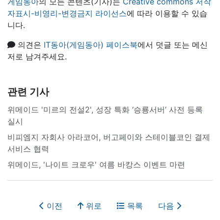
게임동아
의 모든 콘텐츠(기사)는
Creative commons 저작
자표시-비영리-변경금지 라이선스
에 따라 이용할 수 있습
니다.
의견은
IT동아(게임동아) 페이스북
에서 덧글 또는 메신
저로 남겨주세요.
관련 기사
위메이드 '미르의 전설2', 성장 특화 ‘승룡서버’ 사전 등록
실시
비피엠지 자회사 아라코어, 버고페이와 스테이블코인 결제
서비스 협력
위메이드, '나이트 크로우' 여름 바캉스 이벤트 마련
이전
위로
목록
다음