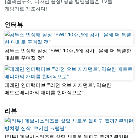
[겜덕연구소] 디자인 끝장! 명품 뱅앤올룹슨 TV를
게임기로 개조하다!
인터뷰
컴투스 빈성태 실장 "SWC 10주년에 감사.. 올해 더 특별한
대회로 꾸며질 것"
테레민 인터랙티브 "'리전 오브 저지먼트', 익숙한
메트로배니아의 재미를 현대적으로"
리뷰
[리뷰] 데브시스터즈를 살릴 새로운 돌파구 될까? 쿠키런