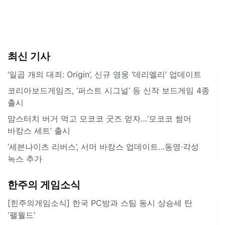
최신 기사
‘일곱 개의 대죄: Origin’, 신규 영웅 ‘데리엘리’ 업데이트
코리아보드게임즈, ‘퍼스트 시그널’ 등 신작 보드게임 4종
출시
맘스터치 버거 먹고 모코코 굿즈 얻자…‘모코코 썸머
바캉스 세트’ 출시
‘세븐나이츠 리버스’, 서머 바캉스 업데이트…동영·각성
녹스 추가
한주의 게임소식
[힌주의게임소식] 한국 PC방과 스팀 동시 상승세 탄
'팰월드'