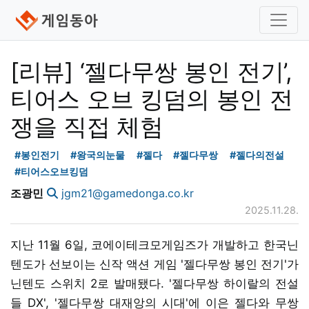
[리뷰] ‘젤다무쌍 봉인 전기’,
티어스 오브 킹덤의 봉인 전
쟁을 직접 체험
#봉인전기
#왕국의눈물
#젤다
#젤다무쌍
#젤다의전설
#티어스오브킹덤
조광민
jgm21@gamedonga.co.kr
2025.11.28.
지난 11월 6일, 코에이테크모게임즈가 개발하고 한국닌
텐도가 선보이는 신작 액션 게임 '젤다무쌍 봉인 전기'가
닌텐도 스위치 2로 발매됐다. '젤다무쌍 하이랄의 전설
들 DX', '젤다무쌍 대재앙의 시대'에 이은 젤다와 무쌍