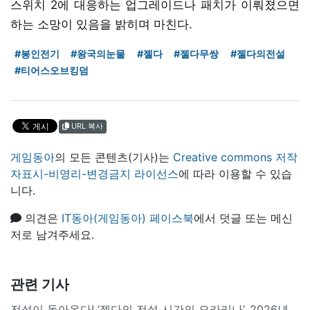
스위치 2에 대응하는 업그레이드나 패치가 이뤄졌으면
하는 소망이 있음을 밝히며 마친다.
#봉인전기
#왕국의눈물
#젤다
#젤다무쌍
#젤다의전설
#티어스오브킹덤
URL 복사
게임동아
의 모든 콘텐츠(기사)는
Creative commons 저작
자표시-비영리-변경금지 라이선스
에 따라 이용할 수 있습
니다.
의견은
IT동아(게임동아) 페이스북
에서 덧글 또는 메신
저로 남겨주세요.
관련 기사
전설이 돌아온다! ‘젤다의 전설 시간의 오카리나’, 2026년