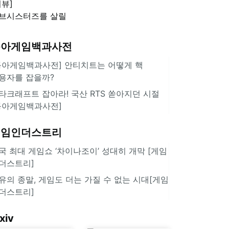
리뷰]
'스플래툰 레이더스'
브시스터즈를 살릴
로운 돌파구 될까?
키런 방치형 신작
동아게임백과사전
쿠키런 크럼블'
동아게임백과사전] 안티치트는 어떻게 핵
용자를 잡을까?
타크래프트 잡아라! 국산 RTS 쏟아지던 시절
동아게임백과사전]
게임인더스트리
국 최대 게임쇼 ‘차이나조이’ 성대히 개막 [게임
더스트리]
유의 종말, 게임도 더는 가질 수 없는 시대[게임
더스트리]
xiv