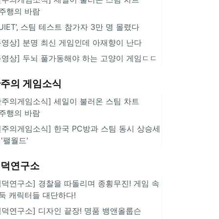
주행의 바람
QUIET’, 스팀 테스트 참가자 3만 명 몰렸다
동영상] 분명 최신 게임인데 아재향이 난다
동영상] 두뇌 풀가동해야 하는 고양이 게임ㄷㄷ
주의 게임소식
한주의게임소식] 세일이 불러온 스팀 차트
주행의 바람
힌주의게임소식] 한국 PC방과 스팀 동시 상승세
 '팰월드'
겜덕연구소
겜덕연구소] 경찰을 따돌리며 종횡무진! 게임 속
둑 캐릭터들 대단하다!
겜덕연구소] 디자인 끝장! 명품 뱅앤올룹슨