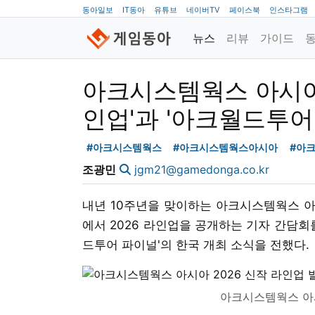
동아일보
IT동아
유튜브
네이버TV
페이스북
인스타그램
뉴스
리뷰
가이드
아크시스템웍스 아시아, 
인업'과 '아크월드투어
#아크시스템웍스
#아크시스템웍스아시아
#아
조광민
jgm21@gamedonga.co.kr
내년 10주년을 맞이하는 아크시스템웍스 
에서 2026 라인업을 공개하는 기자 간담회
드투어 파이널'의 한국 개최 소식을 전했다.
아크시스템웍스 아시