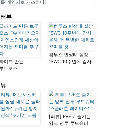
V를 게임기로 개조하다!
인터뷰
컴투스 빈성태 실장
라이드 만든
"SWC 10주년에 감사..
루트포스,
올해 더 특별한 대회로
슈퍼마리오처럼
꾸며질 것"
연스럽게 세상이
리뷰
어지는 재미를
구했다”
[리뷰] PvE로 즐기는
잉크 전투 루트슈터