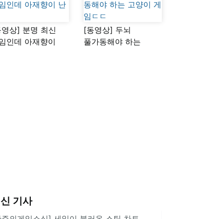
동영상] 분명 최신
[동영상] 두뇌
임인데 아재향이
풀가동해야 하는
다
고양이 게임ㄷㄷ
신 기사
한주의게임소식] 세일이 불러온 스팀 차트