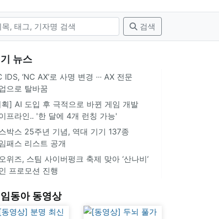
검색
기 뉴스
 IDS, ‘NC AX’로 사명 변경 ∙∙∙ AX 전문
업으로 탈바꿈
기획] AI 도입 후 극적으로 바뀐 게임 개발
이프라인.. '한 달에 4개 런칭 가능'
스박스 25주년 기념, 역대 기기 137종
임패스 리스트 공개
오위즈, 스팀 사이버펑크 축제 맞아 ‘산나비’
인 프로모션 진행
임동아 동영상