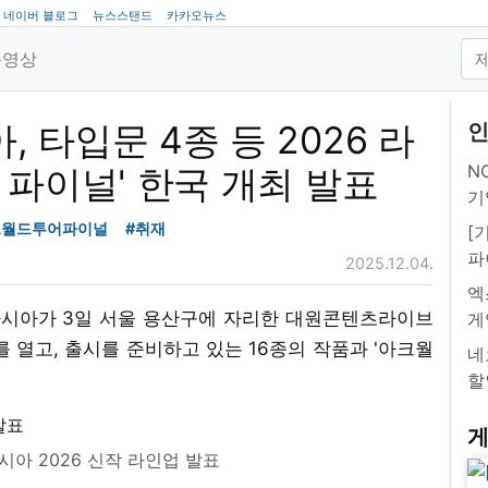
네이버 블로그
뉴스스탠드
카카오뉴스
동영상
타입문 4종 등 2026 라
인
NC
 파이널' 한국 개최 발표
기
크월드투어파이널
#취재
[
파
2025.12.04.
엑
아시아가 3일 서울 용산구에 자리한 대원콘텐츠라이브
게
를 열고, 출시를 준비하고 있는 16종의 작품과 '아크월
네
할
게
아 2026 신작 라인업 발표