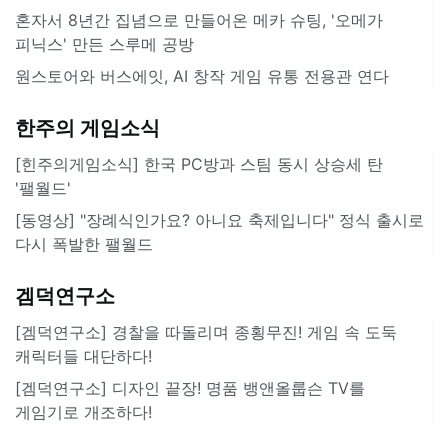
혼자서 8년간 집념으로 만들어온 메카 슈팅, '오메가
피닉스' 만든 스루메 공방
원스토어와 버스에잇, AI 창작 게임 유통 전용관 연다
한주의 게임소식
[힌주의게임소식] 한국 PC방과 스팀 동시 상승세 탄
'팰월드'
[동영상] "장례식인가요? 아니요 축제입니다" 정식 출시로
다시 폭발한 팰월드
겜덕연구소
[겜덕연구소] 경찰을 따돌리며 종횡무진! 게임 속 도둑
캐릭터들 대단하다!
[겜덕연구소] 디자인 끝장! 명품 뱅앤올룹슨 TV를
게임기로 개조하다!