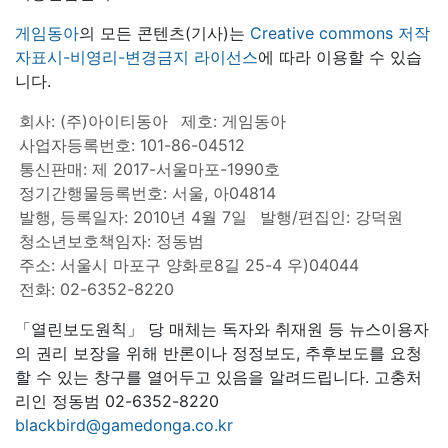
게임동아
의 모든 콘텐츠(기사)는
Creative commons 저작
자표시-비영리-변경금지 라이선스
에 따라 이용할 수 있습
니다.
회사: (주)아이티동아
제호: 게임동아
사업자등록번호: 101-86-04512
통신판매: 제 2017-서울마포-1990호
정기간행물등록번호: 서울, 아04814
발행, 등록일자: 2010년 4월 7일
발행/편집인: 강덕원
청소년보호책임자: 정동범
주소: 서울시 마포구 양화로8길 25-4 우)04044
전화: 02-6352-8220
「열린보도원칙」 당 매체는 독자와 취재원 등 뉴스이용자
의 권리 보장을 위해 반론이나 정정보도, 추후보도를 요청
할 수 있는 창구를 열어두고 있음을 알려드립니다. 고충처
리인 정동범 02-6352-8220
blackbird@gamedonga.co.kr