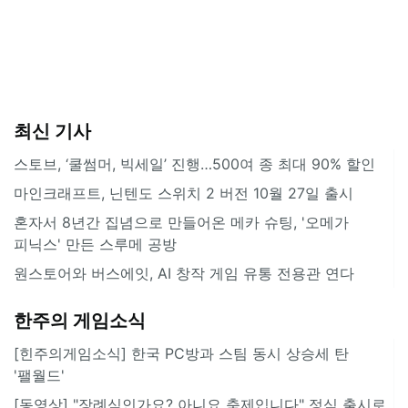
최신 기사
스토브, ‘쿨썸머, 빅세일’ 진행…500여 종 최대 90% 할인
마인크래프트, 닌텐도 스위치 2 버전 10월 27일 출시
혼자서 8년간 집념으로 만들어온 메카 슈팅, '오메가
피닉스' 만든 스루메 공방
원스토어와 버스에잇, AI 창작 게임 유통 전용관 연다
한주의 게임소식
[힌주의게임소식] 한국 PC방과 스팀 동시 상승세 탄
'팰월드'
[동영상] "장례식인가요? 아니요 축제입니다" 정식 출시로