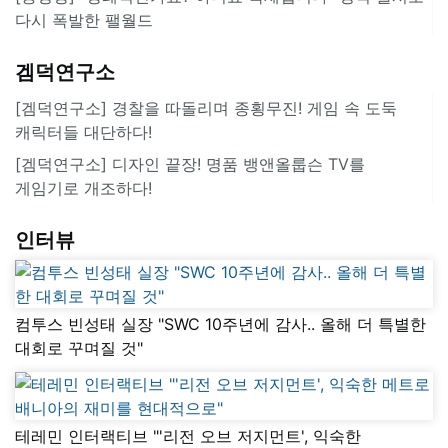
다시 폭발한 팰월드
겜덕연구소
[겜덕연구소] 경찰을 따돌리며 종횡무진! 게임 속 도둑
캐릭터들 대단하다!
[겜덕연구소] 디자인 끝장! 명품 뱅앤올룹슨 TV를
게임기로 개조하다!
인터뷰
컴투스 빈성태 실장 "SWC 10주년에 감사.. 올해 더 특별한
대회로 꾸며질 것"
테레민 인터랙티브 "'리전 오브 저지먼트', 익숙한