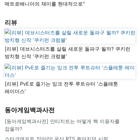
메트로배니아의 재미를 현대적으로"
리뷰
[리뷰] 데브시스터즈를 살릴 새로운 돌파구 될까? 쿠키런
방치형 신작 '쿠키런 크럼블'
[리뷰] PvE로 즐기는 잉크 전투 루트슈터 '스플래툰
레이더스'
동아게임백과사전
[동아게임백과사전] 안티치트는 어떻게 핵 이용자를
잡을까?
스타크래프트 잡아라! 국산 RTS 쏟아지던 시절