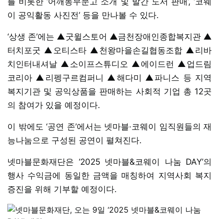
를 비롯한 ‘어깨동무문고 소개 및 발간 도서 판매’, ‘코웨
이 공익활동 사진전’ 등을 만나볼 수 있다.
‘상생 존’에는 ▲굿윌스토어 ▲금천장애인종합복지관 ▲
터치포굿 ▲오티스타 ▲천왕마을손길협동조합 ▲리바
치인터내셔날 ▲소이프스튜디오 ▲에이드런 ▲업드림
코리아 ▲리펭구르컴퍼니 ▲해다미 ▲파니스 등 지역
복지기관 및 공익상품을 판매하는 사회적 기업 총 12곳
의 참여가 있을 예정이다.
이 밖에도 ‘공연 존’에서는 넷마블·코웨이 임직원들의 재
능나눔으로 구성된 공연이 펼쳐진다.
넷마블문화재단은 ‘2025 넷마블&코웨이 나눔 DAY’의
행사 수익금에 동일한 금액을 매칭하여 지역사회 복지
증진을 위해 기부할 예정이다.