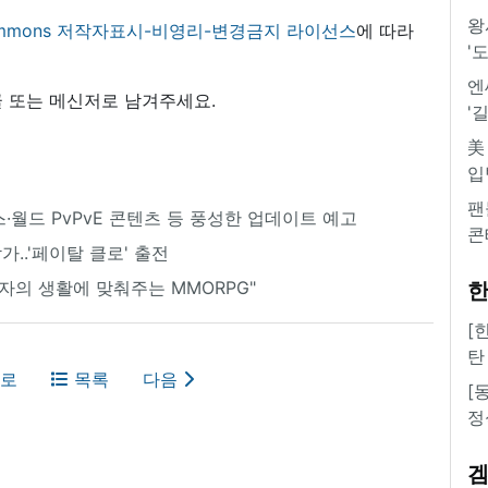
왕
 commons 저작자표시-비영리-변경금지 라이선스
에 따라
'
엔
 또는 메신저로 남겨주세요.
'
美
입
팬
·월드 PvPvE 콘텐츠 등 풍성한 업데이트 예고
콘
가..'페이탈 클로' 출전
자의 생활에 맞춰주는 MMORPG"
한
[
탄
로
목록
다음
[
정