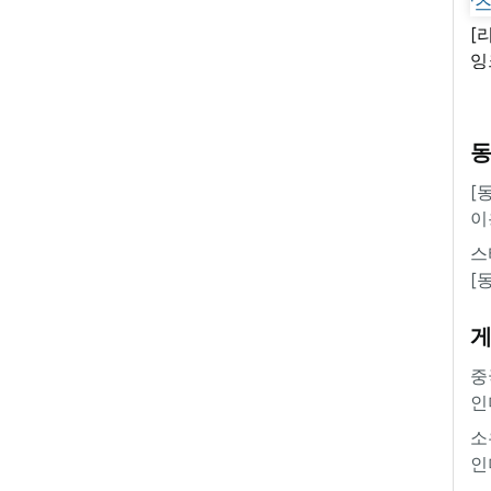
[
잉
'
[
이
스
[
중
인
소
인