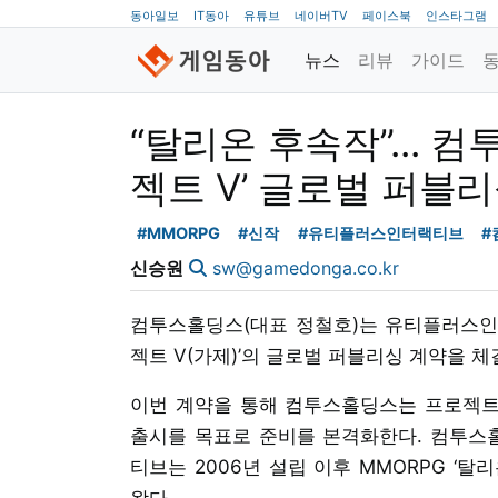
동아일보
IT동아
유튜브
네이버TV
페이스북
인스타그램
뉴스
리뷰
가이드
“탈리온 후속작”... 컴
젝트 V’ 글로벌 퍼블
#MMORPG
#신작
#유티플러스인터랙티브
#
신승원
sw@gamedonga.co.kr
컴투스홀딩스(대표 정철호)는 유티플러스인터
젝트 V(가제)’의 글로벌 퍼블리싱 계약을 체
이번 계약을 통해 컴투스홀딩스는 프로젝트 
출시를 목표로 준비를 본격화한다. 컴투스
티브는 2006년 설립 이후 MMORPG ‘
왔다.