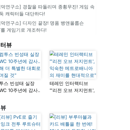
겜덕연구소] 경찰을 따돌리며 종횡무진! 게임 속
둑 캐릭터들 대단하다!
겜덕연구소] 디자인 끝장! 명품 뱅앤올룹슨
V를 게임기로 개조하다!
인터뷰
투스 빈성태 실장
테레민 인터랙티브
SWC 10주년에 감사..
"'리전 오브 저지먼트',
해 더 특별한 대회로
익숙한
며질 것"
메트로배니아의
리뷰
재미를 현대적으로"