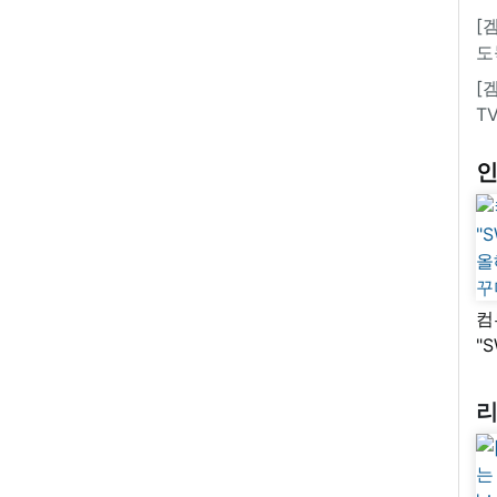
[
도
[
T
컴
"
올
꾸