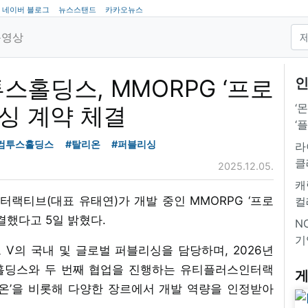
네이버 블로그
뉴스스탠드
카카오뉴스
동영상
투스홀딩스, MMORPG ‘프로
인
‘
리싱 계약 체결
‘
컴투스홀딩스
#탈리온
#퍼블리싱
라
클
2025.12.05.
캐
랙티브(대표 유태연)가 개발 중인 MMORPG ‘프로
컬
결했다고 5일 밝혔다.
NC
기
V의 국내 및 글로벌 퍼블리싱을 담당하며, 2026년
홀딩스와 두 번째 협업을 진행하는 유티플러스인터랙
게
탈리온’을 비롯해 다양한 장르에서 개발 역량을 인정받아