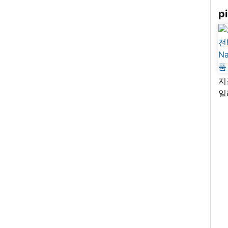
pi
지
일
님
리