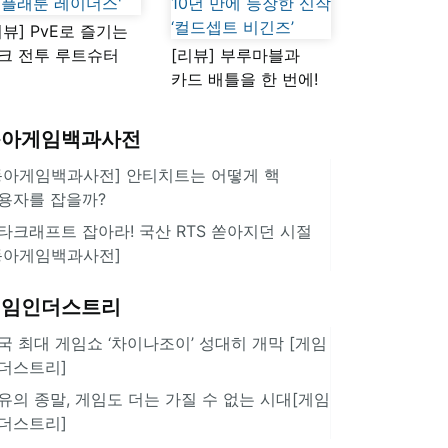
리뷰] PvE로 즐기는
크 전투 루트슈터
[리뷰] 부루마블과
스플래툰 레이더스'
카드 배틀을 한 번에!
10년 만에 등장한 신작
‘컬드셉트 비긴즈’
동아게임백과사전
동아게임백과사전] 안티치트는 어떻게 핵
용자를 잡을까?
타크래프트 잡아라! 국산 RTS 쏟아지던 시절
동아게임백과사전]
게임인더스트리
국 최대 게임쇼 ‘차이나조이’ 성대히 개막 [게임
더스트리]
유의 종말, 게임도 더는 가질 수 없는 시대[게임
더스트리]