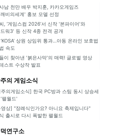
사남 천만 배우 박지훈, 카카오게임즈
도깨비의세계' 홍보 모델 선정
씨, ‘게임스컴 2026’서 신작 '본파이어'와
길드워3' 등 신작 4종 전격 공개
 ‘KOSA’ 상원 상임위 통과…아동 온라인 보호법
법 속도
들이 찾아낸 '붉은사막'의 매력! 글로벌 영상
테스트 수상작 발표
주의 게임소식
힌주의게임소식] 한국 PC방과 스팀 동시 상승세
 '팰월드'
동영상] "장례식인가요? 아니요 축제입니다"
식 출시로 다시 폭발한 팰월드
겜덕연구소