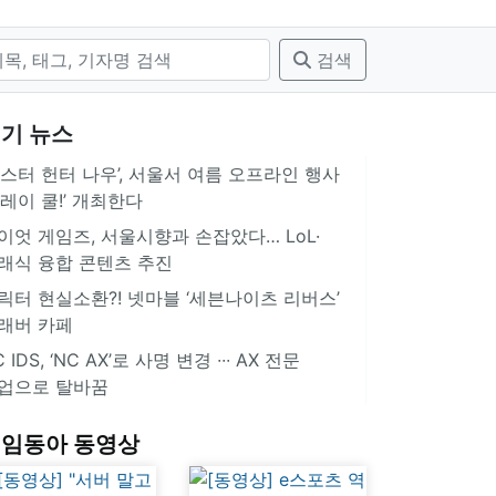
검색
기 뉴스
몬스터 헌터 나우’, 서울서 여름 오프라인 행사
플레이 쿨!’ 개최한다
이엇 게임즈, 서울시향과 손잡았다… LoL·
래식 융합 콘텐츠 추진
릭터 현실소환?! 넷마블 ‘세븐나이츠 리버스’
래버 카페
 IDS, ‘NC AX’로 사명 변경 ∙∙∙ AX 전문
업으로 탈바꿈
임동아 동영상