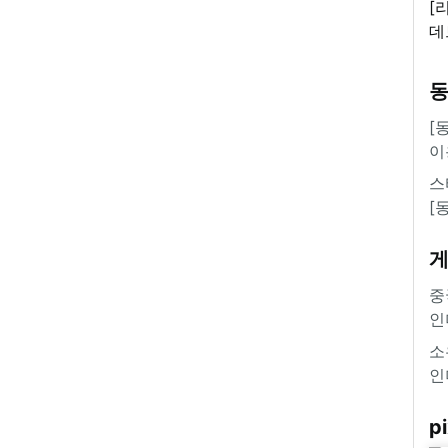
[
데
새
쿠
'
[
이
스
[
중
인
소
인
pi