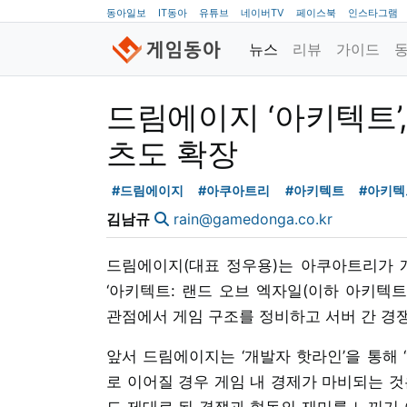
동아일보
IT동아
유튜브
네이버TV
페이스북
인스타그램
뉴스
리뷰
가이드
드림에이지 ‘아키텍트’,
츠도 확장
#드림에이지
#아쿠아트리
#아키텍트
#아키텍
김남규
rain@gamedonga.co.kr
드림에이지(대표 정우용)는 아쿠아트리가 개
‘아키텍트: 랜드 오브 엑자일(이하 아키텍트
관점에서 게임 구조를 정비하고 서버 간 경
앞서 드림에이지는 ‘개발자 핫라인’을 통해
로 이어질 경우 게임 내 경제가 마비되는 것
도 제대로 된 경쟁과 협동의 재미를 느끼기 