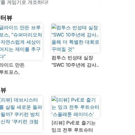
V를 게임기로 개조하다!
인터뷰
컴투스 빈성태 실장
라이드 만든
"SWC 10주년에 감사..
루트포스,
올해 더 특별한 대회로
슈퍼마리오처럼
꾸며질 것"
연스럽게 세상이
리뷰
어지는 재미를
구했다”
[리뷰] PvE로 즐기는
잉크 전투 루트슈터