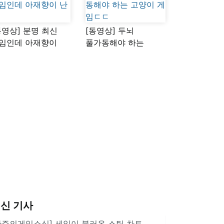
동영상] 분명 최신
[동영상] 두뇌
임인데 아재향이
풀가동해야 하는
다
고양이 게임ㄷㄷ
신 기사
한주의게임소식] 세일이 불러온 스팀 차트