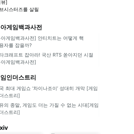
리뷰]
'스플래툰 레이더스'
브시스터즈를 살릴
로운 돌파구 될까?
키런 방치형 신작
동아게임백과사전
쿠키런 크럼블'
동아게임백과사전] 안티치트는 어떻게 핵
용자를 잡을까?
타크래프트 잡아라! 국산 RTS 쏟아지던 시절
동아게임백과사전]
게임인더스트리
국 최대 게임쇼 ‘차이나조이’ 성대히 개막 [게임
더스트리]
유의 종말, 게임도 더는 가질 수 없는 시대[게임
더스트리]
xiv