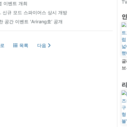
T
념 이벤트 개최
작. 신규 모드 스파이어스 상시 개방
 공간 이벤트 'Arirang호’ 공개
로
목록
다음
글
브
“
자
넓
추