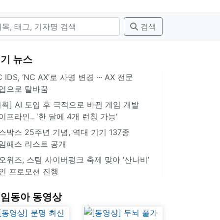
검색
기 뉴스
 IDS, ‘NC AX’로 사명 변경 ∙∙∙ AX 전문
업으로 탈바꿈
기획] AI 도입 후 극적으로 바뀐 게임 개발
이프라인.. '한 달에 4개 런칭 가능'
스박스 25주년 기념, 역대 기기 137종
임패스 리스트 공개
오위즈, 스팀 사이버펑크 축제 맞아 ‘산나비’
인 프로모션 진행
임동아 동영상