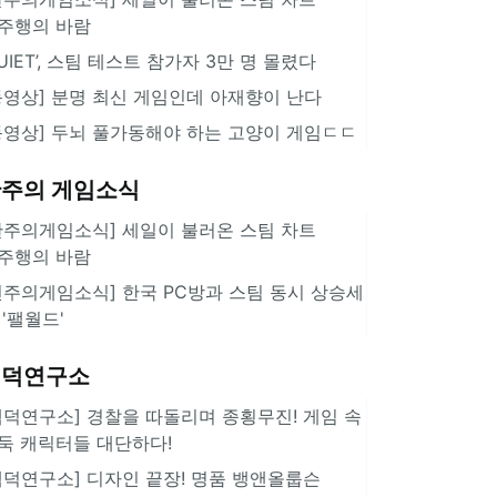
주행의 바람
QUIET’, 스팀 테스트 참가자 3만 명 몰렸다
동영상] 분명 최신 게임인데 아재향이 난다
동영상] 두뇌 풀가동해야 하는 고양이 게임ㄷㄷ
주의 게임소식
한주의게임소식] 세일이 불러온 스팀 차트
주행의 바람
힌주의게임소식] 한국 PC방과 스팀 동시 상승세
 '팰월드'
겜덕연구소
겜덕연구소] 경찰을 따돌리며 종횡무진! 게임 속
둑 캐릭터들 대단하다!
겜덕연구소] 디자인 끝장! 명품 뱅앤올룹슨