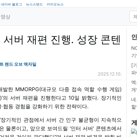
네이버 블로그
뉴스스탠드
카카오뉴스
동영상
 서버 재편 진행. 성장 콘텐
인
NC
기
트 랜드 오브 엑자일
[
파
2025.12.10.
엑
발한 MMORPG(대규모 다중 접속 역할 수행 게임)
게
)’의 서버 재편을 진행한다고 10일 밝혔다. 장기적인
네
쟁·협동 경험을 강화하기 위한 전략이다.
할
 “장기적인 관점에서 서버 간 인구 불균형이 지속적으
게
은 물론이고, 앞으로 보여드릴 ‘인터 서버’ 콘텐츠에서
어려울 것이라 판단했다”며 서버 재편 배경을 밝힌 바