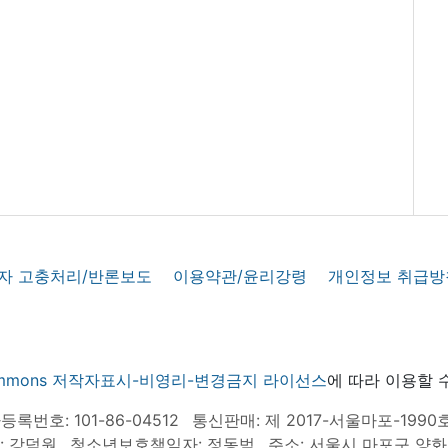
자 고충처리/반론보도
이용약관/윤리강령
개인정보 취급방
 commons 저작자표시-비영리-변경금지 라이선스
에 따라 이용할 
록번호: 101-86-04512
통신판매: 제 2017-서울마포-1990
: 강덕원
청소년보호책임자: 정동범
주소: 서울시 마포구 양화로