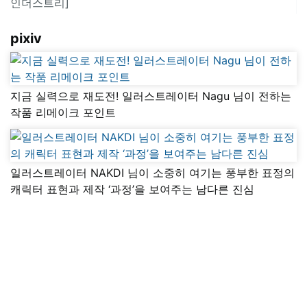
인더스트리]
pixiv
지금 실력으로 재도전! 일러스트레이터 Nagu 님이 전하는
작품 리메이크 포인트
일러스트레이터 NAKDI 님이 소중히 여기는 풍부한 표정의
캐릭터 표현과 제작 ‘과정’을 보여주는 남다른 진심