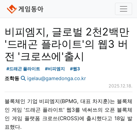
비피엠지, 글로벌 2천2백만
'드래곤 플라이트'의 웹3 버
전 '크로쓰에'출시
#드래곤 플라이트
#비피엠지
#웹3
조학동
igelau@gamedonga.co.kr
2025.12.18.
블록체인 기업 비피엠지(BPMG, 대표 차지훈)는 블록체
인 게임 '드래곤 플라이트' 웹3를 넥써쓰의 오픈 블록체
인 게임 플랫폼 크로쓰(CROSS)에 출시했다고 18일 발
표했다.