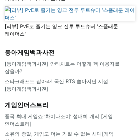
[리뷰] PvE로 즐기는 잉크 전투 루트슈터 '스플래툰
레이더스'
동아게임백과사전
[동아게임백과사전] 안티치트는 어떻게 핵 이용자를
잡을까?
스타크래프트 잡아라! 국산 RTS 쏟아지던 시절
[동아게임백과사전]
게임인더스트리
중국 최대 게임쇼 ‘차이나조이’ 성대히 개막 [게임
인더스트리]
소유의 종말, 게임도 더는 가질 수 없는 시대[게임