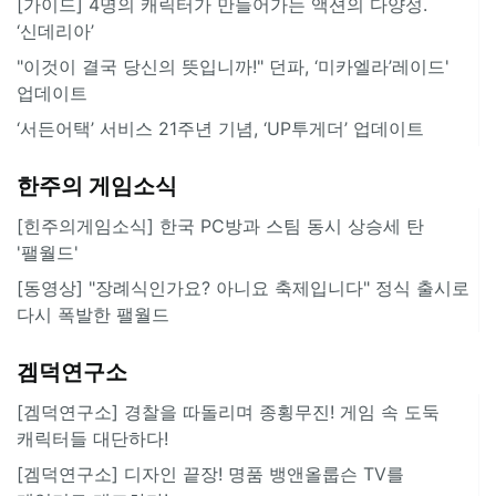
[가이드] 4명의 캐릭터가 만들어가는 액션의 다양성.
‘신데리아’
"이것이 결국 당신의 뜻입니까!" 던파, ‘미카엘라’레이드'
업데이트
‘서든어택’ 서비스 21주년 기념, ‘UP투게더’ 업데이트
한주의 게임소식
[힌주의게임소식] 한국 PC방과 스팀 동시 상승세 탄
'팰월드'
[동영상] "장례식인가요? 아니요 축제입니다" 정식 출시로
다시 폭발한 팰월드
겜덕연구소
[겜덕연구소] 경찰을 따돌리며 종횡무진! 게임 속 도둑
캐릭터들 대단하다!
[겜덕연구소] 디자인 끝장! 명품 뱅앤올룹슨 TV를