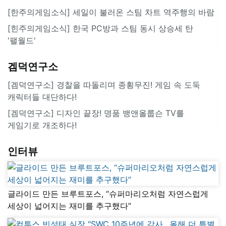
[한주의게임소식] 세일이 불러온 스팀 차트 역주행의 바람
[힌주의게임소식] 한국 PC방과 스팀 동시 상승세 탄
'팰월드'
겜덕연구소
[겜덕연구소] 경찰을 따돌리며 종횡무진! 게임 속 도둑
캐릭터들 대단하다!
[겜덕연구소] 디자인 끝장! 명품 뱅앤올룹슨 TV를
게임기로 개조하다!
인터뷰
글라이드 만든 브루트포스, “슈퍼마리오처럼 자연스럽게
세상이 넓어지는 재미를 추구했다”