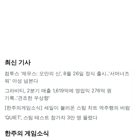
최신 기사
컴투스 ‘제우스: 오만의 신’, 8월 26일 정식 출시..'서머너즈
워' 아성 넘본다
그라비티, 2분기 매출 1,619억에 영업익 276억 원
기록..'견조한 우상향'
[한주의게임소식] 세일이 불러온 스팀 차트 역주행의 바람
‘QUIET’, 스팀 테스트 참가자 3만 명 몰렸다
한주의 게임소식