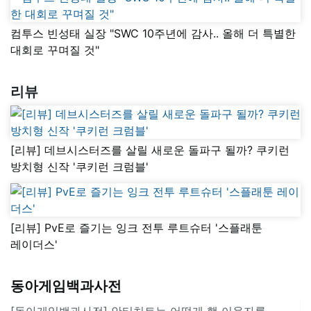
컴투스 빈성태 실장 "SWC 10주년에 감사.. 올해 더 특별한
대회로 꾸며질 것"
리뷰
[리뷰] 데브시스터즈를 살릴 새로운 돌파구 될까? 쿠키런
방치형 신작 '쿠키런 크럼블'
[리뷰] PvE로 즐기는 잉크 전투 루트슈터 '스플래툰
레이더스'
동아게임백과사전
[동아게임백과사전] 안티치트는 어떻게 핵 이용자를