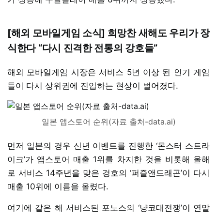
[해외 모바일게임 소식] 희망찬 새해도 우리가 장
식한다 “다시 진격한 전통의 강호들”
해외 모바일게임 시장은 서비스 5년 이상 된 인기 게임
들이 다시 상위권에 진입하는 현상이 벌어졌다.
일본 앱스토어 순위(자료 출처-data.ai)
먼저 일본의 경우 신년 이벤트를 진행한 ‘몬스터 스트라
이크’가 앱스토어 매출 1위를 차지한 것을 비롯해 올해
로 서비스 14주년을 맞은 겅호의 ‘퍼즐앤드래곤’이 다시
매출 10위에 이름을 올렸다.
여기에 같은 해 서비스된 포노스의 ‘냥코대전쟁’이 연말