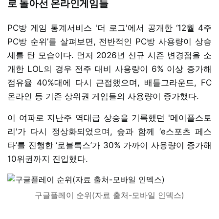
로 돌아선 온라인게임들
PC방 게임 통계서비스 '더 로그'에서 공개한 ‘12월 4주
PC방 순위’를 살펴보면, 전반적인 PC방 사용량이 상승
세를 탄 모습이다. 먼저 2026년 신규 시즌 변경점을 소
개한 LOL의 경우 전주 대비 사용량이 6% 이상 증가해
점유율 40%대에 다시 근접했으며, 배틀그라운드, FC
온라인 등 기존 상위권 게임들의 사용량이 증가했다.
이 여파로 지난주 역대급 상승을 기록했던 '메이플스토
리'가 다시 정상화되었으며, 숲과 함께 ‘e스포츠 페스
타’를 진행한 ‘로블록스’가 30% 가까이 사용량이 증가해
10위권까지 진입했다.
구글플레이 순위(자료 출처-모바일 인덱스)