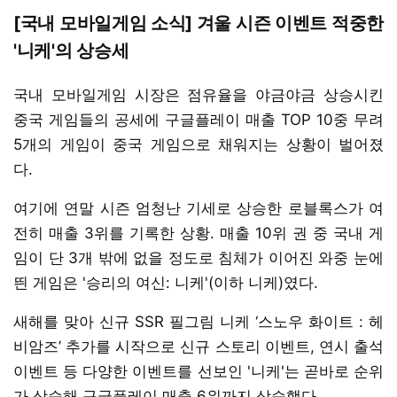
[국내 모바일게임 소식] 겨울 시즌 이벤트 적중한
'니케'의 상승세
국내 모바일게임 시장은 점유율을 야금야금 상승시킨
중국 게임들의 공세에 구글플레이 매출 TOP 10중 무려
5개의 게임이 중국 게임으로 채워지는 상황이 벌어졌
다.
여기에 연말 시즌 엄청난 기세로 상승한 로블록스가 여
전히 매출 3위를 기록한 상황. 매출 10위 권 중 국내 게
임이 단 3개 밖에 없을 정도로 침체가 이어진 와중 눈에
띈 게임은 '승리의 여신: 니케'(이하 니케)였다.
새해를 맞아 신규 SSR 필그림 니케 ‘스노우 화이트 : 헤
비암즈’ 추가를 시작으로 신규 스토리 이벤트, 연시 출석
이벤트 등 다양한 이벤트를 선보인 '니케'는 곧바로 순위
가 상승해 구글플레이 매출 6위까지 상승했다.