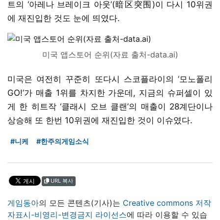
트의 ‘아레나 브레이크 아웃’(暗区突围)이 다시 10위권
에 재진입한 것도 눈에 띄였다.
미국 앱스토어 순위(자료 출처-data.ai)
미국은 여전히 꾸준히 또다시 스코플라이의 ‘모노폴리
GO!’가 매출 1위를 차지한 가운데, 지금의 슈퍼셀이 있
게 한 히트작 ‘클래시 오브 클랜’의 매출이 28계단이나
상승해 또 한번 10위권에 재진입한 것이 이슈였다.
#니케
#한주의게임소식
URL 복사
게임동아
의 모든 콘텐츠(기사)는
Creative commons 저작
자표시-비영리-변경금지 라이선스
에 따라 이용할 수 있습