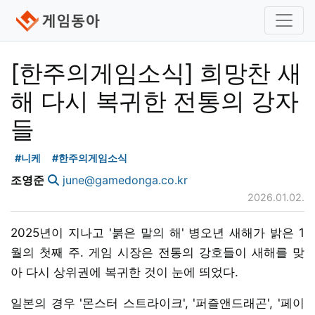
[한주의게임소식] 희망찬 새
해 다시 복귀한 전통의 강자
들
#니케
#한주의게임소식
조영준
june@gamedonga.co.kr
2026.01.02.
2025년이 지나고 '붉은 말의 해' 병오년 새해가 밝은 1
월의 첫째 주. 게임 시장은 전통의 강호들이 새해를 맞
아 다시 상위권에 복귀한 것이 눈에 띄었다.
일본의 경우 '몬스터 스트라이크', '퍼즐앤드래곤', '페이