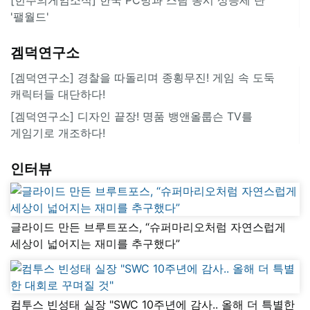
'팰월드'
겜덕연구소
[겜덕연구소] 경찰을 따돌리며 종횡무진! 게임 속 도둑
캐릭터들 대단하다!
[겜덕연구소] 디자인 끝장! 명품 뱅앤올룹슨 TV를
게임기로 개조하다!
인터뷰
글라이드 만든 브루트포스, “슈퍼마리오처럼 자연스럽게
세상이 넓어지는 재미를 추구했다”
컴투스 빈성태 실장 "SWC 10주년에 감사.. 올해 더 특별한