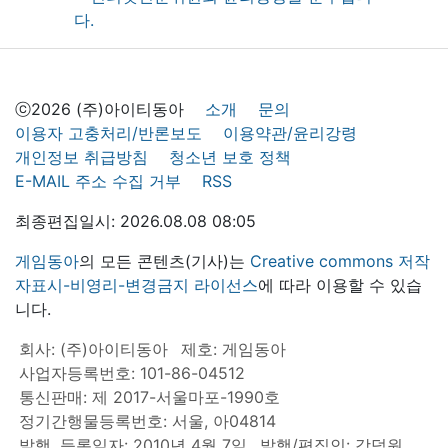
ⓒ2026 (주)아이티동아
소개
문의
이용자 고충처리/반론보도
이용약관/윤리강령
개인정보 취급방침
청소년 보호 정책
E-MAIL 주소 수집 거부
RSS
최종편집일시: 2026.08.08 08:05
게임동아
의 모든 콘텐츠(기사)는
Creative commons 저작
자표시-비영리-변경금지 라이선스
에 따라 이용할 수 있습
니다.
회사: (주)아이티동아
제호: 게임동아
사업자등록번호: 101-86-04512
통신판매: 제 2017-서울마포-1990호
정기간행물등록번호: 서울, 아04814
발행, 등록일자: 2010년 4월 7일
발행/편집인: 강덕원