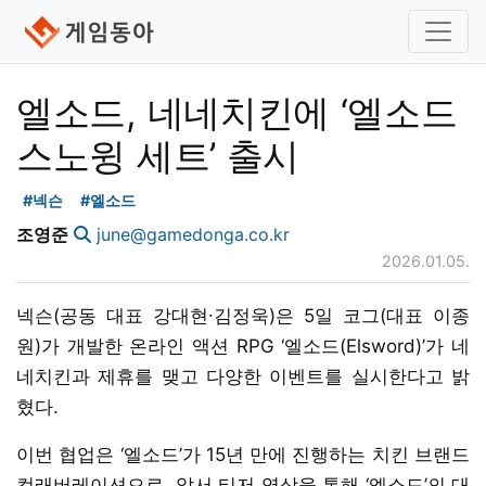
엘소드, 네네치킨에 ‘엘소드
스노윙 세트’ 출시
#넥슨
#엘소드
조영준
june@gamedonga.co.kr
2026.01.05.
넥슨(공동 대표 강대현∙김정욱)은 5일 코그(대표 이종
원)가 개발한 온라인 액션 RPG ‘엘소드(Elsword)’가 네
네치킨과 제휴를 맺고 다양한 이벤트를 실시한다고 밝
혔다.
이번 협업은 ‘엘소드’가 15년 만에 진행하는 치킨 브랜드
컬래버레이션으로, 앞서 티저 영상을 통해 ‘엘소드’의 대