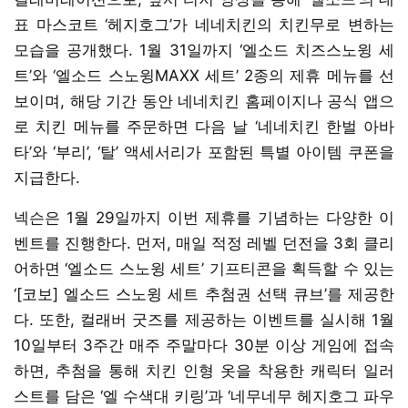
표 마스코트 ‘헤지호그’가 네네치킨의 치킨무로 변하는
모습을 공개했다. 1월 31일까지 ‘엘소드 치즈스노윙 세
트’와 ‘엘소드 스노윙MAXX 세트’ 2종의 제휴 메뉴를 선
보이며, 해당 기간 동안 네네치킨 홈페이지나 공식 앱으
로 치킨 메뉴를 주문하면 다음 날 ‘네네치킨 한벌 아바
타’와 ‘부리’, ‘탈’ 액세서리가 포함된 특별 아이템 쿠폰을
지급한다.
넥슨은 1월 29일까지 이번 제휴를 기념하는 다양한 이
벤트를 진행한다. 먼저, 매일 적정 레벨 던전을 3회 클리
어하면 ‘엘소드 스노윙 세트’ 기프티콘을 획득할 수 있는
‘[코보] 엘소드 스노윙 세트 추첨권 선택 큐브’를 제공한
다. 또한, 컬래버 굿즈를 제공하는 이벤트를 실시해 1월
10일부터 3주간 매주 주말마다 30분 이상 게임에 접속
하면, 추첨을 통해 치킨 인형 옷을 착용한 캐릭터 일러
스트를 담은 ‘엘 수색대 키링’과 ‘네무네무 헤지호그 파우