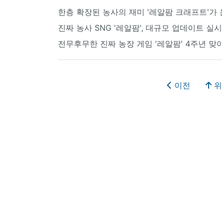
한층 확장된 농사의 재미 '레알팜 크래프트'가
진짜 농사 SNG '레알팜', 대규모 업데이트 실시
전무후무한 진짜 농장 게임 '레알팜' 4주년 맞
이전
위