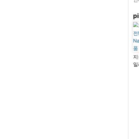
pi
지
일
님
리