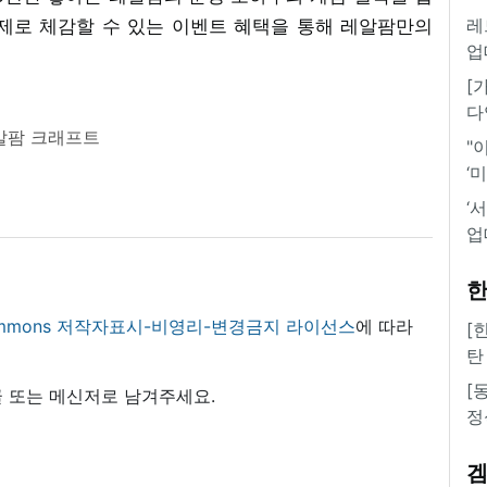
레
실제로 체감할 수 있는 이벤트 혜택을 통해 레알팜만의
업
[
다
알팜 크래프트
"
‘
‘
업
한
 commons 저작자표시-비영리-변경금지 라이선스
에 따라
[
탄
[
 또는 메신저로 남겨주세요.
정