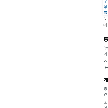
[
데
새
쿠
'
[
이
스
[
중
인
소
인