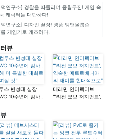
겜덕연구소] 경찰을 따돌리며 종횡무진! 게임 속
둑 캐릭터들 대단하다!
겜덕연구소] 디자인 끝장! 명품 뱅앤올룹슨
V를 게임기로 개조하다!
인터뷰
투스 빈성태 실장
테레민 인터랙티브
SWC 10주년에 감사..
"'리전 오브 저지먼트',
해 더 특별한 대회로
익숙한
며질 것"
메트로배니아의
리뷰
재미를 현대적으로"