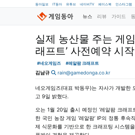
동아일보
IT동아
유튜브
네이버TV
페이스북
인스타그램
뉴스
리뷰
가이드
실제 농산물 주는 게임
래프트’ 사전예약 시작
#네오게임즈
#레알팜 크래프트
김남규
rain@gamedonga.co.kr
네오게임즈(대표 박동우)는 자사가 개발한 
고 9일 밝혔다.
오는 1월 20일 출시 예정인 ‘레알팜 크래
한 국민 농장 게임 ‘레알팜’ IP의 정통 후
제 식문화를 기반으로 한 크래프팅 시스템을
플레이 경험을 제공한다.