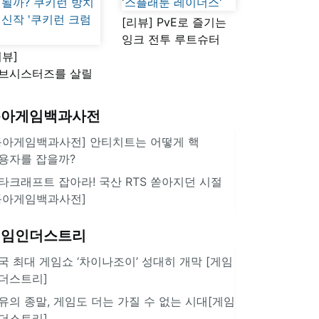
[리뷰] PvE로 즐기는
잉크 전투 루트슈터
리뷰]
'스플래툰 레이더스'
브시스터즈를 살릴
로운 돌파구 될까?
키런 방치형 신작
동아게임백과사전
쿠키런 크럼블'
동아게임백과사전] 안티치트는 어떻게 핵
용자를 잡을까?
타크래프트 잡아라! 국산 RTS 쏟아지던 시절
동아게임백과사전]
게임인더스트리
국 최대 게임쇼 ‘차이나조이’ 성대히 개막 [게임
더스트리]
유의 종말, 게임도 더는 가질 수 없는 시대[게임
더스트리]