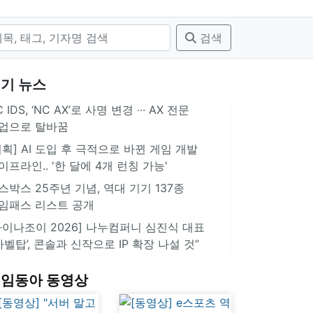
검색
기 뉴스
 IDS, ‘NC AX’로 사명 변경 ∙∙∙ AX 전문
업으로 탈바꿈
기획] AI 도입 후 극적으로 바뀐 게임 개발
이프라인.. '한 달에 4개 런칭 가능'
스박스 25주년 기념, 역대 기기 137종
임패스 리스트 공개
차이나조이 2026] 나누컴퍼니 심진식 대표
‘바벨탑’, 콘솔과 신작으로 IP 확장 나설 것”
임동아 동영상