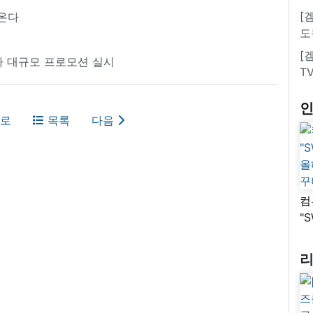
[
 온다
도
[
아 대규모 프로모션 실시
T
로
목록
다음
컴
"
올
꾸