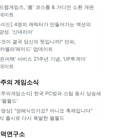
드랩게임즈, '롬' 코스튬 & 가디언 소환 개편
데이트
가이드] 4명의 캐릭터가 만들어가는 액션의
양성. ‘신데리아’
이것이 결국 당신의 뜻입니까!" 던파,
미카엘라’레이드' 업데이트
서든어택’ 서비스 21주년 기념, ‘UP투게더’
데이트
주의 게임소식
힌주의게임소식] 한국 PC방과 스팀 동시 상승세
 '팰월드'
동영상] "장례식인가요? 아니요 축제입니다"
식 출시로 다시 폭발한 팰월드
겜덕연구소