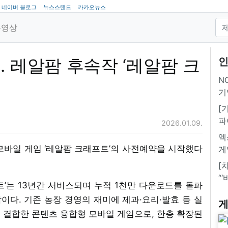
네이버 블로그
뉴스스탠드
카카오뉴스
동영상
. 레알팜 후속작 ‘레알팜 크
인
NC
기
[
파
2026.01.09.
엑
모바일 게임 ‘레알팜 크래프트’의 사전예약을 시작했다
게
[
“
프트’는 13년간 서비스되며 누적 1천만 다운로드를 돌파
속작이다. 기존 농장 경영의 재미에 제과·요리·발효 등 실
게
 결합한 콘텐츠 융합형 모바일 게임으로, 한층 확장된