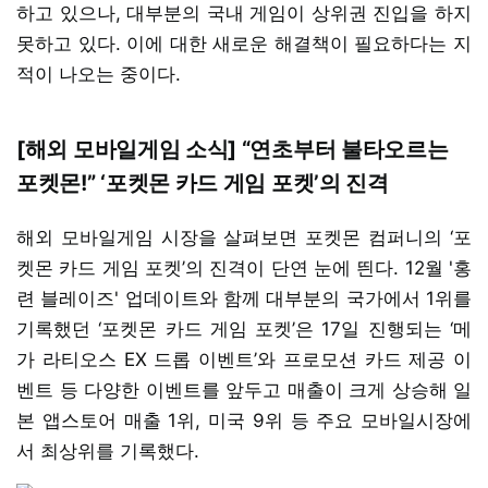
하고 있으나, 대부분의 국내 게임이 상위권 진입을 하지
못하고 있다. 이에 대한 새로운 해결책이 필요하다는 지
적이 나오는 중이다.
[해외 모바일게임 소식] “연초부터 불타오르는
포켓몬!” ‘포켓몬 카드 게임 포켓’의 진격
해외 모바일게임 시장을 살펴보면 포켓몬 컴퍼니의 ‘포
켓몬 카드 게임 포켓’의 진격이 단연 눈에 띈다. 12월 '홍
련 블레이즈' 업데이트와 함께 대부분의 국가에서 1위를
기록했던 ‘포켓몬 카드 게임 포켓’은 17일 진행되는 ‘메
가 라티오스 EX 드롭 이벤트’와 프로모션 카드 제공 이
벤트 등 다양한 이벤트를 앞두고 매출이 크게 상승해 일
본 앱스토어 매출 1위, 미국 9위 등 주요 모바일시장에
서 최상위를 기록했다.