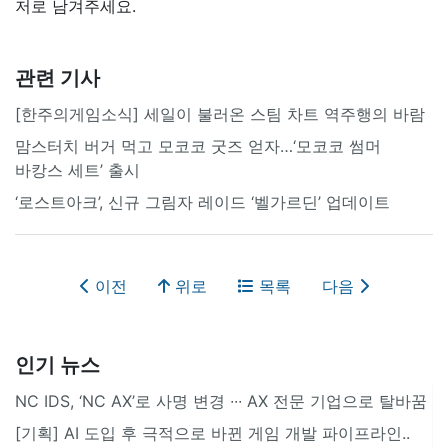
저로 남겨주세요.
관련 기사
[한주의게임소식] 세일이 불러온 스팀 차트 역주행의 바람
맘스터치 버거 먹고 모코코 굿즈 얻자…‘모코코 썸머
바캉스 세트’ 출시
‘로스트아크’, 신규 그림자 레이드 ‘벨가르딘’ 업데이트
이전
위로
목록
다음
인기 뉴스
NC IDS, ‘NC AX’로 사명 변경 ∙∙∙ AX 전문 기업으로 탈바꿈
[기획] AI 도입 후 극적으로 바뀐 게임 개발 파이프라인..