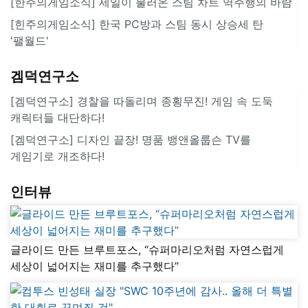
[한주의게임소식] 세일이 불러온 스팀 차트 역주행의 바람
[힌주의게임소식] 한국 PC방과 스팀 동시 상승세 탄
'팰월드'
겜덕연구소
[겜덕연구소] 경찰을 따돌리며 종횡무진! 게임 속 도둑
캐릭터들 대단하다!
[겜덕연구소] 디자인 끝장! 명품 뱅앤올룹슨 TV를
게임기로 개조하다!
인터뷰
글라이드 만든 브루트포스, “슈퍼마리오처럼 자연스럽게
세상이 넓어지는 재미를 추구했다”