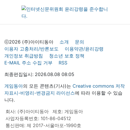
ⓒ2026 (주)아이티동아
소개
문의
이용자 고충처리/반론보도
이용약관/윤리강령
개인정보 취급방침
청소년 보호 정책
E-MAIL 주소 수집 거부
RSS
최종편집일시: 2026.08.08 08:05
게임동아
의 모든 콘텐츠(기사)는
Creative commons 저작
자표시-비영리-변경금지 라이선스
에 따라 이용할 수 있습
니다.
회사: (주)아이티동아
제호: 게임동아
사업자등록번호: 101-86-04512
통신판매: 제 2017-서울마포-1990호