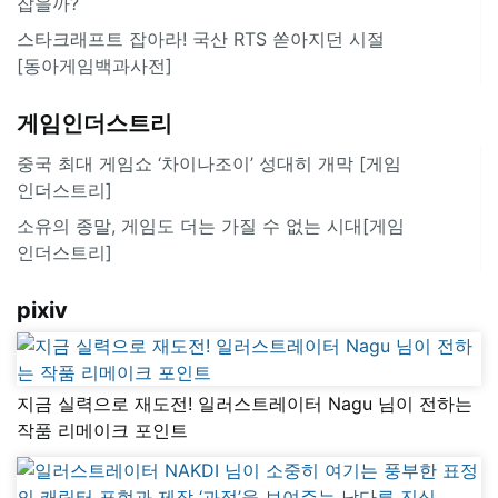
잡을까?
스타크래프트 잡아라! 국산 RTS 쏟아지던 시절
[동아게임백과사전]
게임인더스트리
중국 최대 게임쇼 ‘차이나조이’ 성대히 개막 [게임
인더스트리]
소유의 종말, 게임도 더는 가질 수 없는 시대[게임
인더스트리]
pixiv
지금 실력으로 재도전! 일러스트레이터 Nagu 님이 전하는
작품 리메이크 포인트