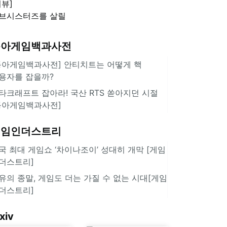
리뷰]
'스플래툰 레이더스'
브시스터즈를 살릴
로운 돌파구 될까?
키런 방치형 신작
동아게임백과사전
쿠키런 크럼블'
동아게임백과사전] 안티치트는 어떻게 핵
용자를 잡을까?
타크래프트 잡아라! 국산 RTS 쏟아지던 시절
동아게임백과사전]
게임인더스트리
국 최대 게임쇼 ‘차이나조이’ 성대히 개막 [게임
더스트리]
유의 종말, 게임도 더는 가질 수 없는 시대[게임
더스트리]
xiv