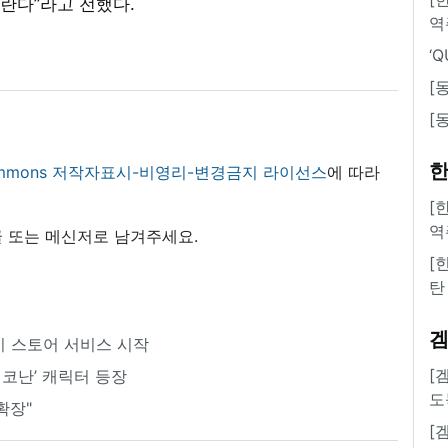
란다”라고 전했다.
역
‘
[
[
한
 commons 저작자표시-비영리-변경금지 라이선스
에 따라
[
역
 또는 메신저로 남겨주세요.
[
탄
럭시 스토어 서비스 시작
[
코난’ 캐릭터 등장
도
확장"
[