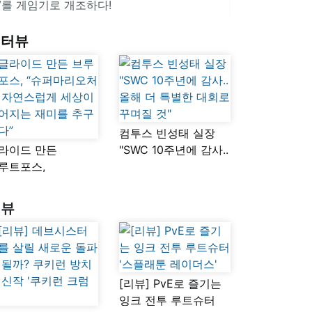
V를 게임기로 개조하다!
인터뷰
컴투스 빈성태 실장
라이드 만든
"SWC 10주년에 감사..
루트포스,
올해 더 특별한 대회로
슈퍼마리오처럼
꾸며질 것"
연스럽게 세상이
리뷰
어지는 재미를
구했다”
[리뷰] PvE로 즐기는
잉크 전투 루트슈터