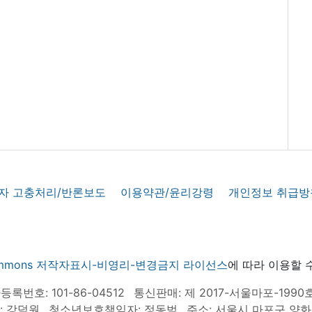
자 고충처리/반론보도
이용약관/윤리강령
개인정보 취급방
 commons 저작자표시-비영리-변경금지 라이선스
에 따라 이용할 
록번호: 101-86-04512
통신판매: 제 2017-서울마포-1990
: 강덕원
청소년보호책임자: 정동범
주소: 서울시 마포구 양화로