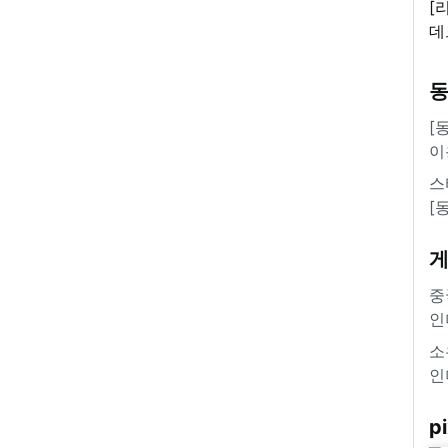
[
데
새
쿠
'
[
이
스
[
중
인
소
인
pi