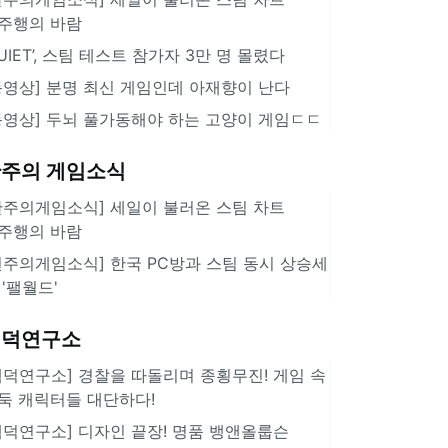
주행의 바람
QUIET’, 스팀 테스트 참가자 3만 명 몰렸다
동영상] 분명 최신 게임인데 아재향이 난다
동영상] 두뇌 풀가동해야 하는 고양이 게임ㄷㄷ
주의 게임소식
한주의게임소식] 세일이 불러온 스팀 차트
주행의 바람
힌주의게임소식] 한국 PC방과 스팀 동시 상승세
 '팰월드'
겜덕연구소
겜덕연구소] 경찰을 따돌리며 종횡무진! 게임 속
둑 캐릭터들 대단하다!
겜덕연구소] 디자인 끝장! 명품 뱅앤올룹슨