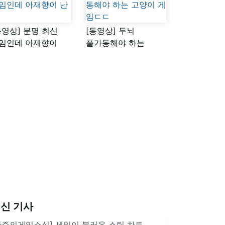
동영상] 분명 최신
[동영상] 두뇌
임인데 아재향이
풀가동해야 하는
다
고양이 게임ㄷㄷ
신 기사
한주의게임소식] 세일이 불러온 스팀 차트