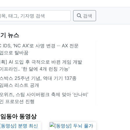
검색
기 뉴스
 IDS, ‘NC AX’로 사명 변경 ∙∙∙ AX 전문
업으로 탈바꿈
기획] AI 도입 후 극적으로 바뀐 게임 개발
이프라인.. '한 달에 4개 런칭 가능'
스박스 25주년 기념, 역대 기기 137종
임패스 리스트 공개
오위즈, 스팀 사이버펑크 축제 맞아 ‘산나비’
인 프로모션 진행
임동아 동영상