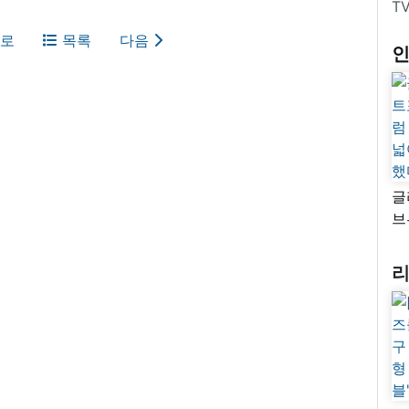
T
로
목록
다음
글
브
“
자
넓
추