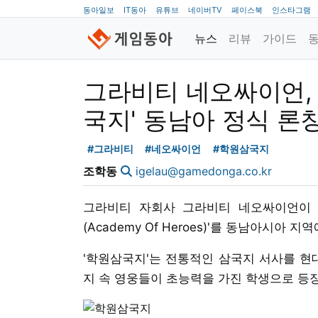
동아일보
IT동아
유튜브
네이버TV
페이스북
인스타그램
뉴스
리뷰
가이드
그라비티 네오싸이언, 
국지' 동남아 정식 론
#그라비티
#네오싸이언
#학원삼국지
조학동
igelau@gamedonga.co.kr
그라비티 자회사 그라비티 네오싸이언이 오
(Academy Of Heroes)'를 동남아시아
'학원삼국지'는 전통적인 삼국지 서사를 현대
지 속 영웅들이 초능력을 가진 학생으로 등