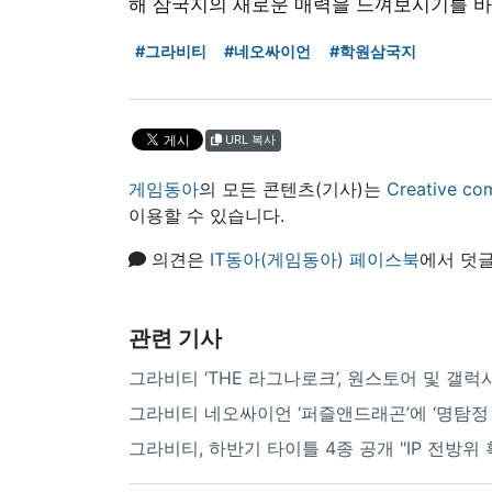
해 삼국지의 새로운 매력을 느껴보시기를 바
#그라비티
#네오싸이언
#학원삼국지
URL 복사
게임동아
의 모든 콘텐츠(기사)는
Creative
이용할 수 있습니다.
의견은
IT동아(게임동아) 페이스북
에서 덧글
관련 기사
그라비티 ‘THE 라그나로크’, 원스토어 및 갤
그라비티 네오싸이언 ‘퍼즐앤드래곤’에 ‘명탐정 
그라비티, 하반기 타이틀 4종 공개 "IP 전방위 