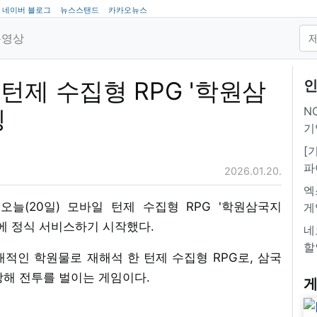
네이버 블로그
뉴스스탠드
카카오뉴스
동영상
턴제 수집형 RPG '학원삼
인
NC
칭
기
[
파
2026.01.20.
엑
늘(20일) 모바일 턴제 수집형 RPG '학원삼국지
게
 지역에 정식 서비스하기 시작했다.
네
할
적인 학원물로 재해석 한 턴제 수집형 RPG로, 삼국
장해 전투를 벌이는 게임이다.
게