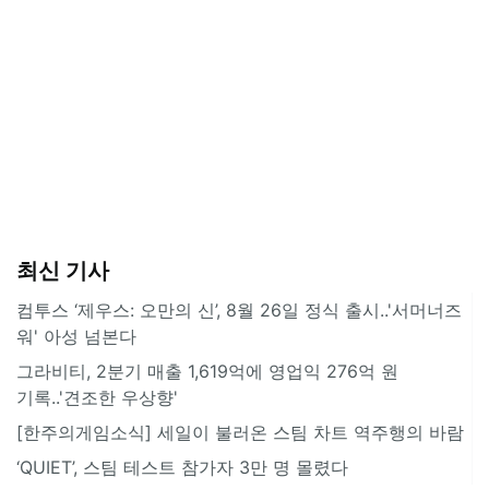
최신 기사
컴투스 ‘제우스: 오만의 신’, 8월 26일 정식 출시..'서머너즈
워' 아성 넘본다
그라비티, 2분기 매출 1,619억에 영업익 276억 원
기록..'견조한 우상향'
[한주의게임소식] 세일이 불러온 스팀 차트 역주행의 바람
‘QUIET’, 스팀 테스트 참가자 3만 명 몰렸다