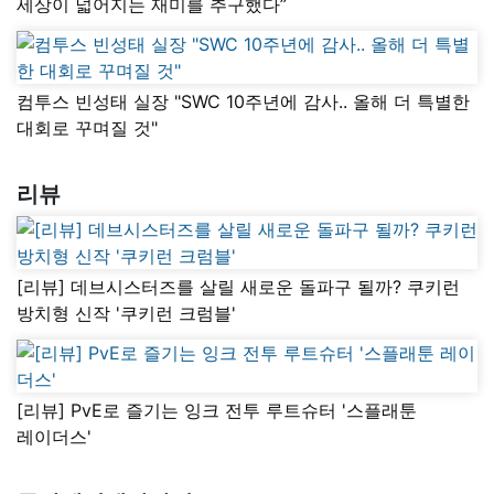
세상이 넓어지는 재미를 추구했다”
컴투스 빈성태 실장 "SWC 10주년에 감사.. 올해 더 특별한
대회로 꾸며질 것"
리뷰
[리뷰] 데브시스터즈를 살릴 새로운 돌파구 될까? 쿠키런
방치형 신작 '쿠키런 크럼블'
[리뷰] PvE로 즐기는 잉크 전투 루트슈터 '스플래툰
레이더스'