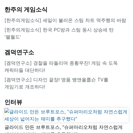
한주의 게임소식
[한주의게임소식] 세일이 불러온 스팀 차트 역주행의 바람
[힌주의게임소식] 한국 PC방과 스팀 동시 상승세 탄
'팰월드'
겜덕연구소
[겜덕연구소] 경찰을 따돌리며 종횡무진! 게임 속 도둑
캐릭터들 대단하다!
[겜덕연구소] 디자인 끝장! 명품 뱅앤올룹슨 TV를
게임기로 개조하다!
인터뷰
글라이드 만든 브루트포스, “슈퍼마리오처럼 자연스럽게