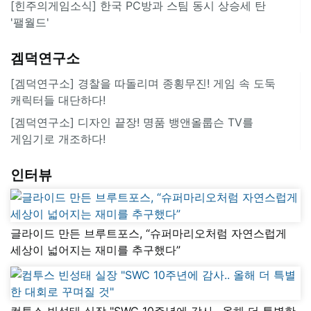
[힌주의게임소식] 한국 PC방과 스팀 동시 상승세 탄
'팰월드'
겜덕연구소
[겜덕연구소] 경찰을 따돌리며 종횡무진! 게임 속 도둑
캐릭터들 대단하다!
[겜덕연구소] 디자인 끝장! 명품 뱅앤올룹슨 TV를
게임기로 개조하다!
인터뷰
글라이드 만든 브루트포스, “슈퍼마리오처럼 자연스럽게
세상이 넓어지는 재미를 추구했다”
컴투스 빈성태 실장 "SWC 10주년에 감사.. 올해 더 특별한