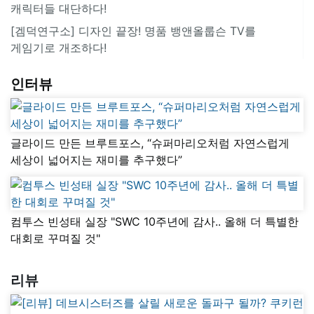
캐릭터들 대단하다!
[겜덕연구소] 디자인 끝장! 명품 뱅앤올룹슨 TV를
게임기로 개조하다!
인터뷰
글라이드 만든 브루트포스, “슈퍼마리오처럼 자연스럽게
세상이 넓어지는 재미를 추구했다”
컴투스 빈성태 실장 "SWC 10주년에 감사.. 올해 더 특별한
대회로 꾸며질 것"
리뷰