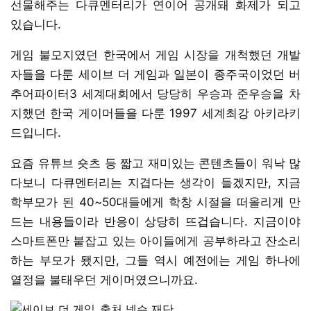
선물해주는 다큐멘터리가 연이어 공개돼 화제가 되고
있습니다.
게임 불모지였던 한국에서 게임 시장을 개척했던 개발
자들을 다룬 세이브 더 게임과 일본이 종주국이었던 버
추어파이터3 세계대회에서 당당히 우승과 준우승을 차
지했던 한국 게이머들을 다룬 1997 세계최강 아키라키
드입니다.
요즘 유튜브 숏츠 등 짧고 재미있는 콘텐츠들이 워낙 많
다보니 다큐멘터리는 지겹다는 생각이 들겠지만, 지금
학부모가 된 40~50대들에게 학창 시절을 떠올리게 만
드는 내용들이라 반응이 상당히 뜨겁습니다. 지금이야
스마트폰만 붙잡고 있는 아이들에게 공부하라고 잔소리
하는 부모가 됐지만, 그들 역시 예전에는 게임 하나에
열정을 불태우던 게이머였으니까요.