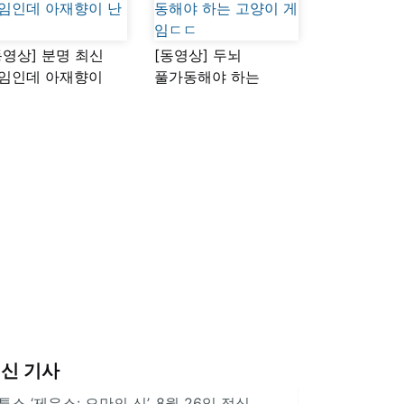
동영상] 분명 최신
[동영상] 두뇌
임인데 아재향이
풀가동해야 하는
다
고양이 게임ㄷㄷ
신 기사
투스 ‘제우스: 오만의 신’, 8월 26일 정식