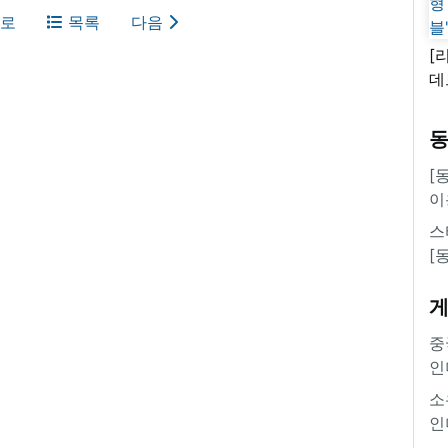
로
목록
다음
[
데
새
쿠
'
[
이
스
[
중
인
소
인