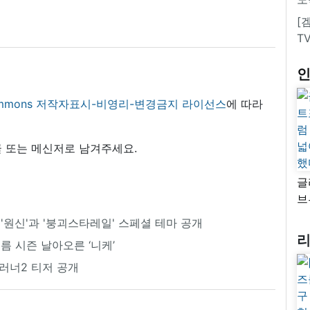
[
T
 commons 저작자표시-비영리-변경금지 라이선스
에 따라
 또는 메신저로 남겨주세요.
글
브
“
'원신'과 '붕괴스타레일' 스페셜 테마 공개
자
름 시즌 날아오른 ‘니케’
넓
추
러너2 티저 공개