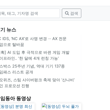
검색
기 뉴스
 IDS, ‘NC AX’로 사명 변경 ∙∙∙ AX 전문
업으로 탈바꿈
기획] AI 도입 후 극적으로 바뀐 게임 개발
이프라인.. '한 달에 4개 런칭 가능'
스박스 25주년 기념, 역대 기기 137종
임패스 리스트 공개
오위즈, 스팀 사이버펑크 축제 맞아 ‘산나비’
인 프로모션 진행
임동아 동영상