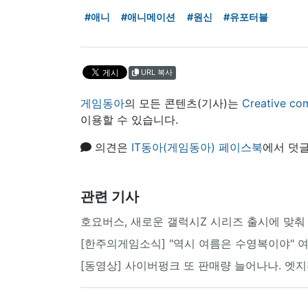
#애니
#애니메이션
#원신
#유포터블
URL 복사
게임동아
의 모든 콘텐츠(기사)는
Creative
이용할 수 있습니다.
의견은
IT동아(게임동아) 페이스북
에서 덧글
관련 기사
호요버스, 새로운 갤럭시Z 시리즈 출시에 맞춰 
[한주의게임소식] "역시 여름은 수영복이야" 여
[동영상] 사이버펑크 또 판매량 늘어나나. 엣지