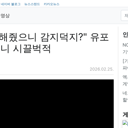
네이버 블로그
뉴스스탠드
카카오뉴스
동영상
 해줬으니 감지덕지?" 유포
인
NC
애니 시끌벅적
기
[
파
2026.02.25.
엑
게
네
할
게