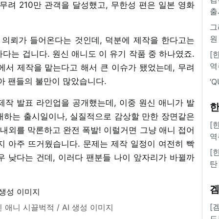
무려 210만 관객을 달성했고, 무한성 편은 일본 영화
출
그
원
 의뢰가 들어온다는 것인데, 덕분에 제작을 한다고는
다는 겁니다. 원신 애니도 이 유기 작품 중 하나였죠.
[
역
에서 제작을 맡는다고 해서 큰 이슈가 됐었는데, 무려
아 팬들의 불만이 많았습니다.
‘
 제작 발표 라인업을 공개했는데, 이중 원신 애니가 발
한
대하는 출시일이나, 실질적으로 감상할 만한 장면같은
[
국내외를 막론하고 완전 폭발! 이럴거면 그냥 애니 접어
역
 아주 뜨거웠습니다. 문제는 제작 일정이 여전히 빡
[
우 낮다는 건데, 이러다 팬분들 나이 앞자리가 바뀔까
탄
[
애니 시끌벅적 / AI 생성 이미지
도