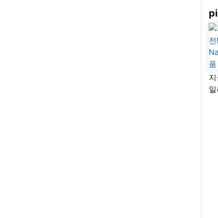
pi
지
일
님
리