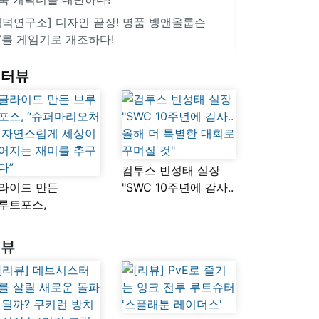
겜덕연구소] 디자인 끝장! 명품 뱅앤올룹슨
V를 게임기로 개조하다!
인터뷰
컴투스 빈성태 실장
라이드 만든
"SWC 10주년에 감사..
루트포스,
올해 더 특별한 대회로
슈퍼마리오처럼
꾸며질 것"
연스럽게 세상이
리뷰
어지는 재미를
구했다”