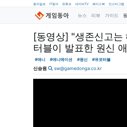
동아일보
IT동아
유튜브
네이버TV
페이스북
인스타그램
뉴스
리뷰
가이드
[동영상] "생존신고는
터블이 발표한 원신 
#애니
#애니메이션
#원신
#유포터블
신승원
sw@gamedonga.co.kr