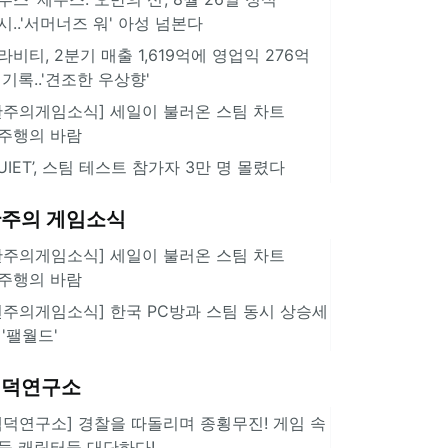
시..'서머너즈 워' 아성 넘본다
라비티, 2분기 매출 1,619억에 영업익 276억
 기록..'견조한 우상향'
한주의게임소식] 세일이 불러온 스팀 차트
주행의 바람
QUIET’, 스팀 테스트 참가자 3만 명 몰렸다
주의 게임소식
한주의게임소식] 세일이 불러온 스팀 차트
주행의 바람
힌주의게임소식] 한국 PC방과 스팀 동시 상승세
 '팰월드'
겜덕연구소
겜덕연구소] 경찰을 따돌리며 종횡무진! 게임 속
둑 캐릭터들 대단하다!