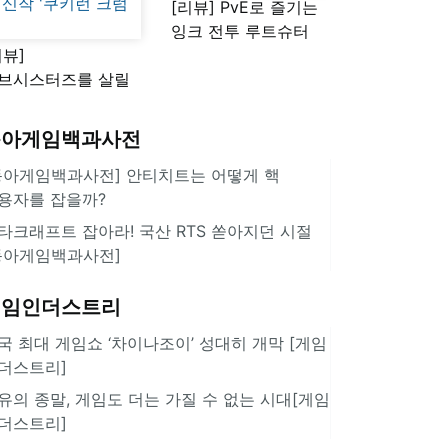
[리뷰] PvE로 즐기는
잉크 전투 루트슈터
리뷰]
'스플래툰 레이더스'
브시스터즈를 살릴
로운 돌파구 될까?
키런 방치형 신작
동아게임백과사전
쿠키런 크럼블'
동아게임백과사전] 안티치트는 어떻게 핵
용자를 잡을까?
타크래프트 잡아라! 국산 RTS 쏟아지던 시절
동아게임백과사전]
게임인더스트리
국 최대 게임쇼 ‘차이나조이’ 성대히 개막 [게임
더스트리]
유의 종말, 게임도 더는 가질 수 없는 시대[게임
더스트리]