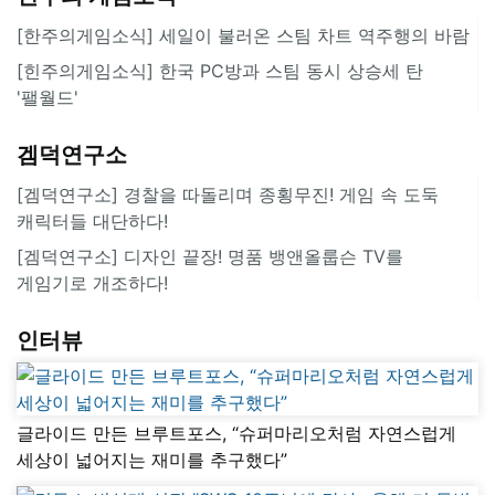
[한주의게임소식] 세일이 불러온 스팀 차트 역주행의 바람
[힌주의게임소식] 한국 PC방과 스팀 동시 상승세 탄
'팰월드'
겜덕연구소
[겜덕연구소] 경찰을 따돌리며 종횡무진! 게임 속 도둑
캐릭터들 대단하다!
[겜덕연구소] 디자인 끝장! 명품 뱅앤올룹슨 TV를
게임기로 개조하다!
인터뷰
글라이드 만든 브루트포스, “슈퍼마리오처럼 자연스럽게
세상이 넓어지는 재미를 추구했다”