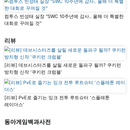
컴투스 빈성태 실장 "SWC 10주년에 감사.. 올해 더 특별한
대회로 꾸며질 것"
리뷰
[리뷰] 데브시스터즈를 살릴 새로운 돌파구 될까? 쿠키런
방치형 신작 '쿠키런 크럼블'
[리뷰] PvE로 즐기는 잉크 전투 루트슈터 '스플래툰
레이더스'
동아게임백과사전